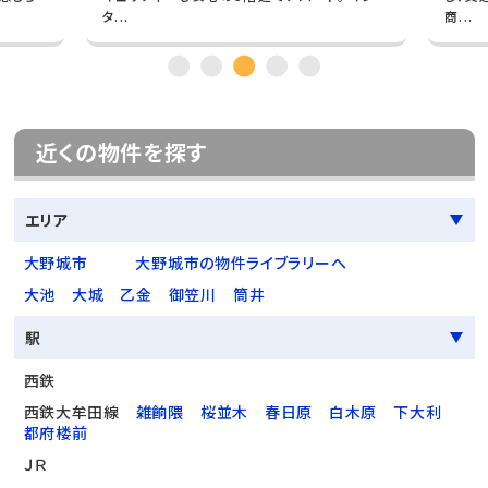
タ...
商...
近くの物件を探す
エリア
大野城市
大野城市の物件ライブラリーへ
大池
大城
乙金
御笠川
筒井
駅
西鉄
西鉄大牟田線
雑餉隈
桜並木
春日原
白木原
下大利
都府楼前
ＪＲ