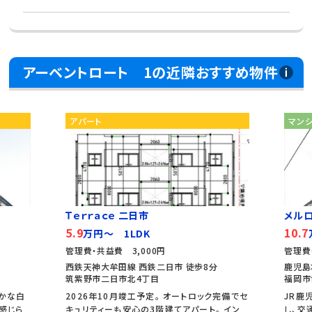
アーベントロート 1の近隣おすすめ物件
アパート
マン
Ｔｅｒｒａｃｅ 二日市
メルロ
5.9
10.7
万円～ 1LDK
管理費・共益費 3,000円
管理費
西鉄天神大牟田線 西鉄二日市 徒歩8分
鹿児島
筑紫野市二日市北4丁目
福岡市
かな白
2026年10月竣工予定。 オートロック完備でセ
JR鹿
感じら
キュリティーも安心の3階建てアパート。 イン
し、交