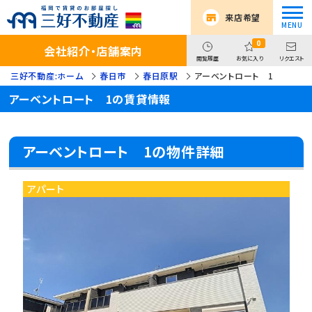
来店希望
0
会社紹介・店舗案内
閲覧履歴
お気に入り
リクエスト
三好不動産:ホーム
春日市
春日原駅
アーベントロート 1
アーベントロート 1の賃貸情報
アーベントロート 1の物件詳細
アパート