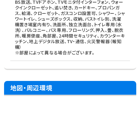
BS放送、TVドアホン、TVモニタ付インターフォン、ウォー
クインクローゼット、追い焚き、カードキー、プロパンガ
ス、給湯、クローゼット、ガスコンロ設置可、シャワー、シャ
ワートイレ、シューズボックス、収納、バストイレ別、洗濯
機置き場室内有り、洗面所、独立洗面台、トイレ専用（水
洗）、バルコニー、バス専用、フローリング、押入、畳、脱衣
所、暖房便座、角部屋、24時間セキュリティ、カウンターキ
ッチン、地上デジタル放送、TV・通信、火災警報器（報知
機）
※部屋によって異なる場合がございます。
地図・周辺環境