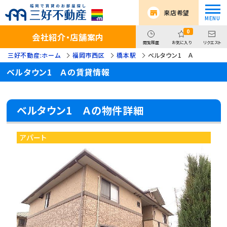
来店希望
0
会社紹介・店舗案内
閲覧履歴
お気に入り
リクエスト
三好不動産:ホーム
福岡市西区
橋本駅
ベルタウン1 Ａ
ベルタウン1 Ａの賃貸情報
ベルタウン1 Ａの物件詳細
アパート