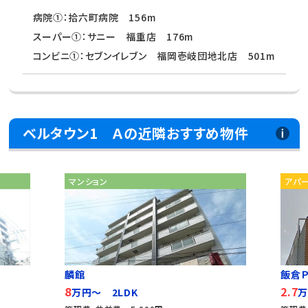
病院①：拾六町病院 156m
スーパー①：サニー 福重店 176m
コンビニ①：セブンイレブン 福岡壱岐団地北店 501m
ベルタウン1 Ａの近隣おすすめ物件
マンション
アパ
麟館
飯倉Ｐ
8
2.7
万円～ 2LDK
万