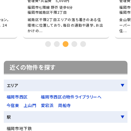
管理費・共益費 5,000円
管理費
福岡市七隈線 野芥 徒歩6分
福岡市
福岡市城南区干隈2丁目
福岡市
ョン。
城南区干隈2丁目エリアの落ち着きのある住
金山駅
 24
環境に位置しており、毎日の通勤や通学、お出
ーパー
かけの...
住...
近くの物件を探す
エリア
福岡市西区
福岡市西区の物件ライブラリーへ
今宿東
上山門
愛宕浜
周船寺
駅
福岡市地下鉄