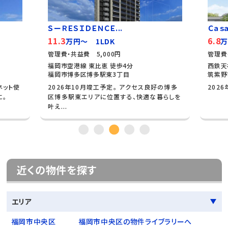
ＳーＲＥＳＩＤＥＮＣＥ...
Ｃａｓａ
11.3
6.8
万円～ 1LDK
万
管理費・共益費 5,000円
管理費
福岡市空港線 東比恵 徒歩4分
西鉄天
福岡市博多区博多駅東3丁目
筑紫野
ネット使
2026年10月竣工予定。 アクセス良好の博多
202
に。
区博多駅東エリアに位置する、快適な暮らしを
叶え...
近くの物件を探す
エリア
福岡市中央区
福岡市中央区の物件ライブラリーへ