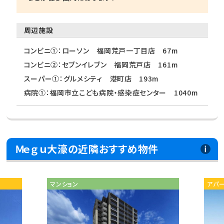
周辺施設
コンビニ①：ローソン 福岡荒戸一丁目店 67m
コンビニ②：セブンイレブン 福岡荒戸店 161m
スーパー①：グルメシティ 港町店 193m
病院①：福岡市立こども病院・感染症センター 1040m
Ｍｅｇｕ大濠の近隣おすすめ物件
マンション
アパ