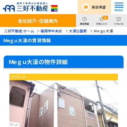
来店希望
0
会社紹介・店舗案内
閲覧履歴
お気に入り
リクエスト
三好不動産:ホーム
福岡市中央区
大濠公園駅
Ｍｅｇｕ大濠
Ｍｅｇｕ大濠の賃貸情報
Ｍｅｇｕ大濠の物件詳細
アパート