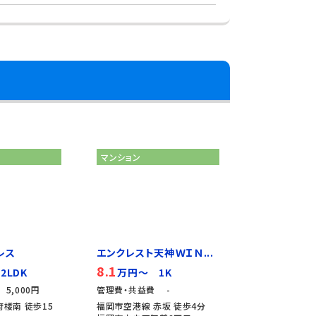
マンション
レス
エンクレスト天神ＷＩＮ...
8.1
2LDK
万円～ 1K
5,000円
管理費・共益費 -
楼南 徒歩15
福岡市空港線 赤坂 徒歩4分