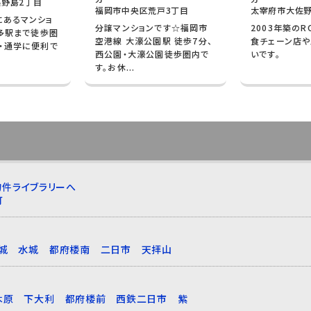
野島2丁目
福岡市中央区荒戸3丁目
太宰府市大佐野
にあるマンショ
分譲マンションです☆福岡市
2003年築のR
博多駅まで徒歩圏
空港線 大濠公園駅 徒歩7分、
食チェーン店
・通学に便利で
西公園・大濠公園徒歩圏内で
いです。
す。お休...
件ライブラリーへ
町
城
水城
都府楼南
二日市
天拝山
木原
下大利
都府楼前
西鉄二日市
紫