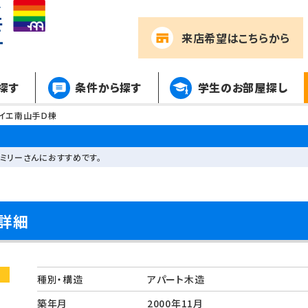
来店希望
はこちらから
探す
条件から探す
学生のお部屋探し
イエ南山手Ｄ棟
ミリーさんにおすすめです。
詳細
種別・構造
アパート木造
築年月
2000年11月