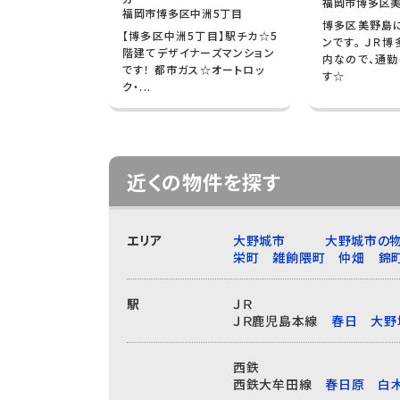
福岡市博多区美
福岡市博多区中洲5丁目
博多区美野島
【博多区中洲5丁目】駅チカ☆5
ンです。 ＪＲ
階建てデザイナーズマンション
内なので、通勤
です！ 都市ガス☆オートロッ
す☆
ク・...
近くの物件を探す
エリア
大野城市
大野城市の物
栄町
雑餉隈町
仲畑
錦
駅
ＪＲ
ＪＲ鹿児島本線
春日
大野
西鉄
西鉄大牟田線
春日原
白