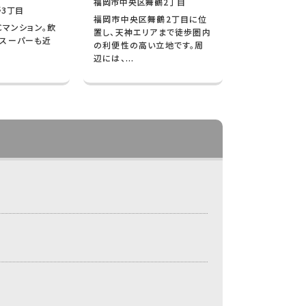
福岡市中央区舞鶴2丁目
3丁目
福岡市中央区舞鶴2丁目に位
Cマンション。飲
置し、天神エリアまで徒歩圏内
やスーパーも近
の利便性の高い立地です。周
辺には、...