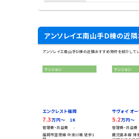
アンソレイエ南山手Ｄ棟の近隣
アンソレイエ南山手Ｄ棟の近隣おすすめ物件を紹介して
マンション
マンション
エンクレスト福岡
サヴォイ オーサ
7.3
5.2
万円～ 1K
万円～ 
管理費・共益費 -
管理費・共益費
福岡市空港線 中洲川端 徒歩1
鹿児島本線 博多
分