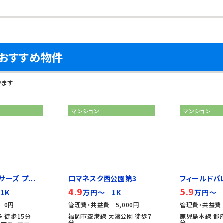
おすすめ物件
います
マンション
マンション
ーズ プ...
ロマネスク西公園第3
フィールドパ
4.9
5.9
1K
万円～ 1K
万円～ 
 0円
管理費・共益費 5,000円
管理費・共益費 
 徒歩15分
福岡市空港線 大濠公園 徒歩7
鹿児島本線 都府
分
分