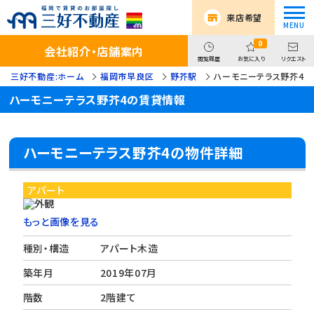
来店希望
0
会社紹介・店舗案内
閲覧履歴
お気に入り
リクエスト
三好不動産:ホーム
福岡市早良区
野芥駅
ハーモニーテラス野芥4
ハーモニーテラス野芥4の賃貸情報
ハーモニーテラス野芥4の物件詳細
アパート
もっと画像を見る
種別・構造
アパート木造
築年月
2019年07月
階数
2階建て