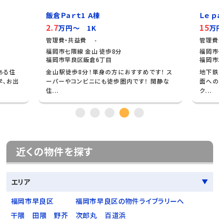
飯倉Ｐａｒｔ1 Ａ棟
Ｌｅ 
2.7
15
万円～ 1K
万
管理費・共益費 -
管理費
福岡市七隈線 金山 徒歩8分
福岡市
福岡市早良区飯倉6丁目
福岡市
ある住
金山駅徒歩8分！単身の方におすすめです！ ス
地下鉄
学、お出
ーパーやコンビニにも徒歩圏内です！ 閑静な
面への
住...
ク...
近くの物件を探す
エリア
福岡市早良区
福岡市早良区の物件ライブラリーへ
干隈
田隈
野芥
次郎丸
百道浜