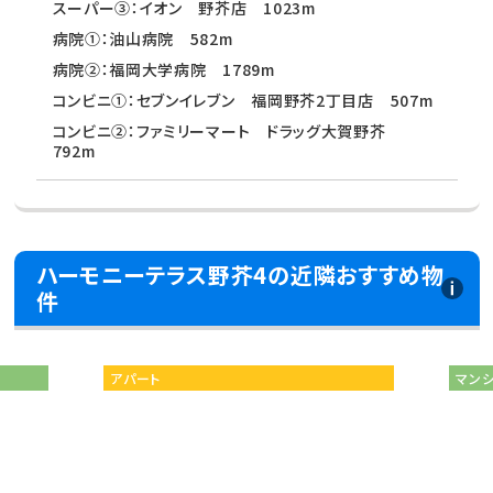
スーパー③：イオン 野芥店 1023m
病院①：油山病院 582m
病院②：福岡大学病院 1789m
コンビニ①：セブンイレブン 福岡野芥2丁目店 507m
コンビニ②：ファミリーマート ドラッグ大賀野芥
792m
ハーモニーテラス野芥4の近隣おすすめ物
件
アパート
マン