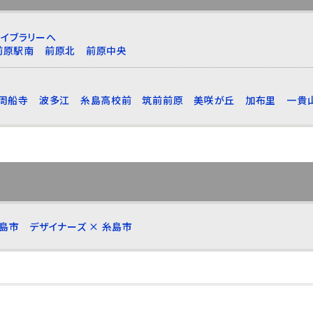
イブラリーへ
前原駅南
前原北
前原中央
周船寺
波多江
糸島高校前
筑前前原
美咲が丘
加布里
一貴
糸島市
デザイナーズ × 糸島市