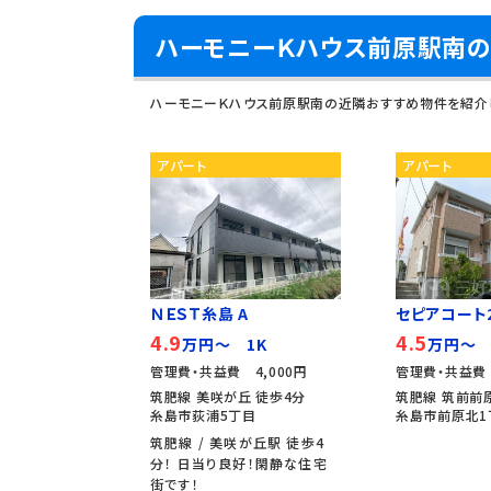
ハーモニーＫハウス前原駅南
ハーモニーＫハウス前原駅南の近隣おすすめ物件を紹介
アパート
アパート
ＮＥＳＴ糸島 A
セピアコート2
4.9
4.5
万円～ 1K
万円～ 
管理費・共益費 4,000円
管理費・共益費 
筑肥線 美咲が丘 徒歩4分
筑肥線 筑前前
糸島市荻浦5丁目
糸島市前原北1
筑肥線 / 美咲が丘駅 徒歩4
分！ 日当り良好！閑静な住宅
街です！