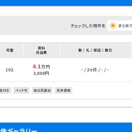
チェックした物件を
まとめ
賃料
号室
敷 / 礼 / 保証 / 敷引
共益費
4.1
万円
102
- / 2ヶ月 / - / -
3,000円
庭付き
ペット可
独立洗面台
洗浄便座
像ギャラリー