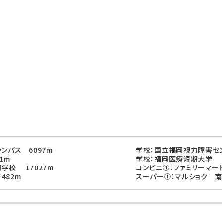
ンパス 6097m
学校：国立福岡視力障害セン
1m
学校：福岡医療短期大学 
学校 17027m
コンビニ①：ファミリーマー
482m
スーパー①：マルショク 南