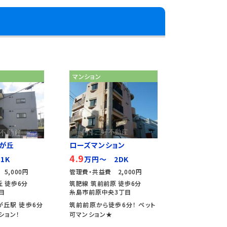
マンション
が丘
ローズマンション
4.9
1K
万円～ 2DK
5,000円
管理費・共益費 2,000円
丘 徒歩6分
筑肥線 筑前前原 徒歩6分
目
糸島市前原中央3丁目
が丘駅 徒歩6分
筑前前原から徒歩6分！ ペット
ション！
可マンション★