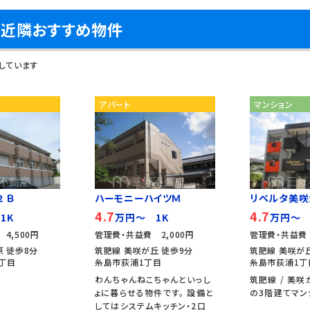
の近隣おすすめ物件
しています
アパート
マンション
 Ｂ
ハーモニーハイツＭ
リベルタ美咲
4.7
4.7
1K
万円～ 1K
万円～ 
4,500円
管理費・共益費 2,000円
管理費・共益費 
原 徒歩8分
筑肥線 美咲が丘 徒歩9分
筑肥線 美咲が
丁目
糸島市荻浦1丁目
糸島市荻浦1丁
わんちゃんねこちゃんといっし
筑肥線 / 美咲
ょに暮らせる物件です。 設備と
の3階建てマン
してはシステムキッチン・2口