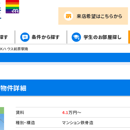
来店希望
はこちらから
探す
条件から探す
学生のお部屋探し
ーＫハウス前原駅南
の物件詳細
賃料
4.1
万円～
種別・構造
マンション鉄骨造