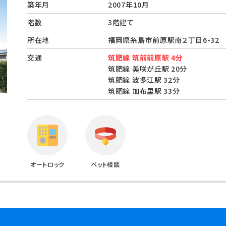
築年月
2007年10月
階数
3階建て
所在地
福岡県糸島市前原駅南２丁目6-3
交通
筑肥線 筑前前原駅 4分
筑肥線 美咲が丘駅 20分
筑肥線 波多江駅 32分
筑肥線 加布里駅 33分
オートロック
ペット相談