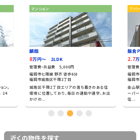
マンション
アパ
麟館
飯倉Ｐ
8
2.7
万円～ 2LDK
万
管理費・共益費 5,000円
管理費
福岡市七隈線 野芥 徒歩6分
福岡市
福岡市城南区干隈2丁目
福岡市
ョン。
城南区干隈2丁目エリアの落ち着きのある住
金山駅
 24
環境に位置しており、毎日の通勤や通学、お出
ーパー
かけの...
住...
近くの物件を探す