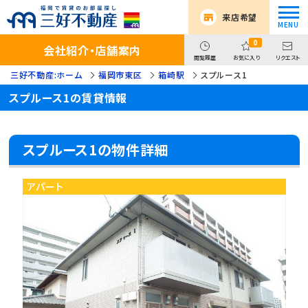
来店希望
0
会社紹介・店舗案内
閲覧履歴
お気に入り
リクエスト
三好不動産:ホーム
福岡市東区
箱崎駅
スプルース1
スプルース1の賃貸情報
スプルース1の物件詳細
アパート