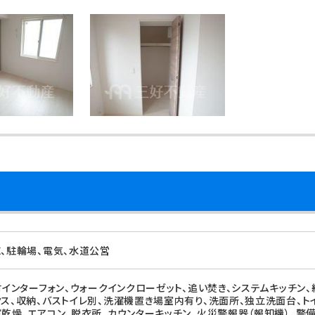
X、駐輪場、電気、水道公営
付インターフォン、ウォークインクローゼット、追い焚き、システムキッチン、
クス、収納、バストイレ別、洗濯機置き場室内有り、洗面所、独立洗面台、ト
室乾燥、エアコン、脱衣所、カウンターキッチン、火災警報器（報知機）、警