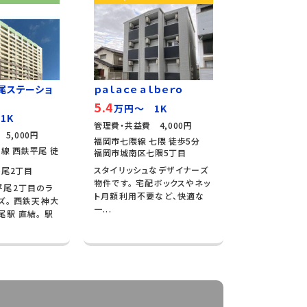
尾ステーショ
ｐａｌａｃｅ ａｌｂｅｒｏ
5.4
万円～ 1K
1K
管理費・共益費 4,000円
5,000円
福岡市七隈線 七隈 徒歩5分
線 西鉄平尾 徒
福岡市城南区七隈5丁目
スタイリッシュなデザイナーズ
尾2丁目
物件です。 宅配ボックスやネッ
平尾2丁目のラ
ト月額利用不要など、快適な
ズ。 西鉄天神大
一...
尾駅 直結。 駅