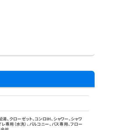
給湯、クローゼット、コンロIH、シャワー、シャワ
イレ専用（水洗）、バルコニー、バス専用、フロー
備会社