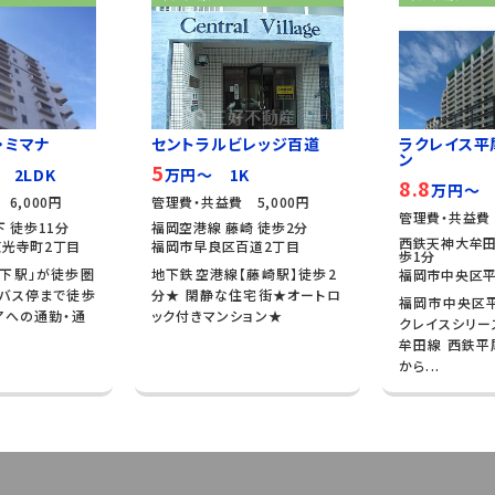
・ミマナ
セントラルビレッジ百道
ラクレイス平
ン
5
 2LDK
万円～ 1K
8.8
万円～ 
6,000円
管理費・共益費 5,000円
管理費・共益費 
 徒歩11分
福岡空港線 藤崎 徒歩2分
西鉄天神大牟田
光寺町2丁目
福岡市早良区百道2丁目
歩1分
下駅」が徒歩圏
地下鉄空港線【藤崎駅】徒歩2
福岡市中央区平
バス停まで徒歩
分★ 閑静な住宅街★オートロ
福岡市中央区
アへの通勤・通
ック付きマンション★
クレイスシリー
牟田線 西鉄平
から...