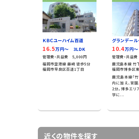
ＫＢＣユーハイム百道
グランデール
16.5
10.4
万円～ 3LDK
万円～
管理費・共益費 5,000円
管理費・共益費 
福岡市空港線 藤崎 徒歩5分
鹿児島本線 竹下
福岡市早良区百道1丁目
福岡市博多区東
鹿児島本線「竹
内に加え、宮園
2分。博多エリ
学に...
近くの物件を探す