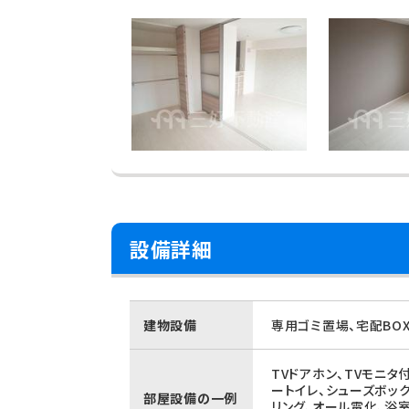
設備詳細
建物設備
専用ゴミ置場、宅配BO
TVドアホン、TVモニタ
ートイレ、シューズボッ
部屋設備の一例
リング、オール電化、浴