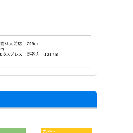
歯科大前店 745m
7m
エクスプレス 野芥店 1217m
アパート