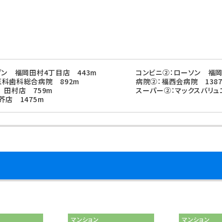
ブン 福岡田村4丁目店 443m
コンビニ②：ローソン 福岡
科歯科総合病院 892m
病院②：福西会病院 138
 田村店 759m
スーパー②：マックスバリュ
芥店 1475m
マンション
マンション