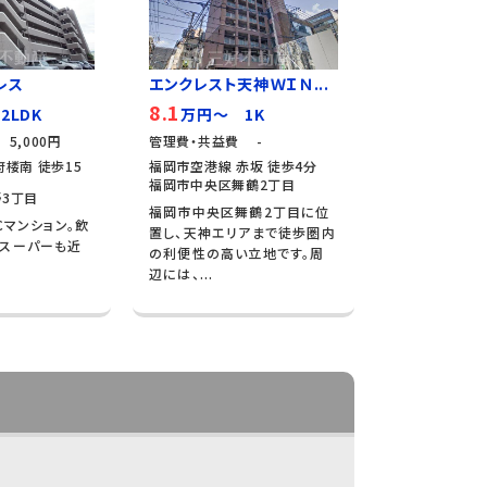
レス
エンクレスト天神ＷＩＮ...
8.1
2LDK
万円～ 1K
5,000円
管理費・共益費 -
楼南 徒歩15
福岡市空港線 赤坂 徒歩4分
福岡市中央区舞鶴2丁目
3丁目
福岡市中央区舞鶴2丁目に位
Cマンション。飲
置し、天神エリアまで徒歩圏内
やスーパーも近
の利便性の高い立地です。周
辺には、...