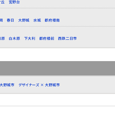
ケ丘
宮野台
岡
春日
大野城
水城
都府楼南
日原
白木原
下大利
都府楼前
西鉄二日市
 大野城市
デザイナーズ × 大野城市