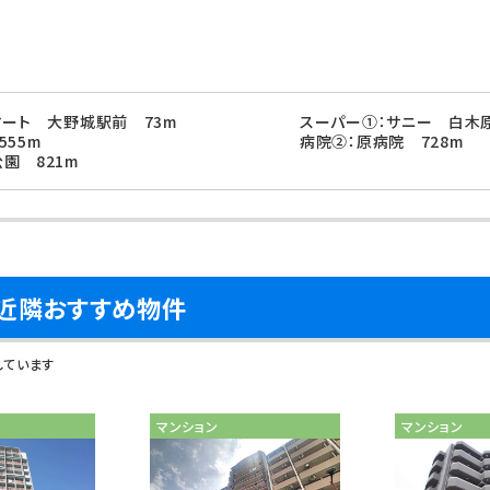
マート 大野城駅前 73m
スーパー①：サニー 白木原
55m
病院②：原病院 728m
園 821m
近隣おすすめ物件
しています
マンション
マンション