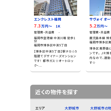
エンクレスト福岡
サヴォイ オーサ
7.3
5.2
万円～ 1K
万円～ 
管理費・共益費 -
管理費・共益費
福岡市空港線 中洲川端 徒歩1
鹿児島本線 博多
分
福岡市博多区美
福岡市博多区中洲5丁目
博多区美野島
【博多区中洲5丁目】駅チカ☆5
ンです。 ＪＲ
階建てデザイナーズマンション
内なので、通勤
です！ 都市ガス☆オートロッ
す☆
ク・...
近くの物件を探す
エリア
大野城市
大野城市の物