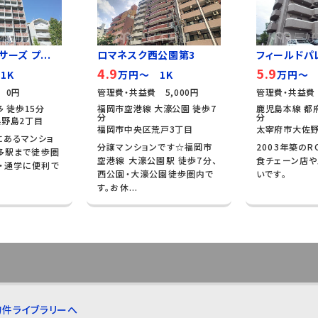
ーズ プ...
ロマネスク西公園第3
フィールドパ
4.9
5.9
1K
万円～ 1K
万円～ 
 0円
管理費・共益費 5,000円
管理費・共益費 
 徒歩15分
福岡市空港線 大濠公園 徒歩7
鹿児島本線 都府
分
分
野島2丁目
福岡市中央区荒戸3丁目
太宰府市大佐野
にあるマンショ
分譲マンションです☆福岡市
2003年築のR
博多駅まで徒歩圏
空港線 大濠公園駅 徒歩7分、
食チェーン店
・通学に便利で
西公園・大濠公園徒歩圏内で
いです。
す。お休...
件ライブラリーへ