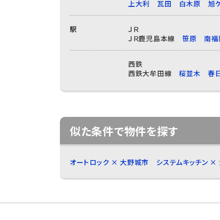
上大利
瓦田
白木原
旭
駅
ＪＲ
ＪＲ鹿児島本線
笹原
南福
西鉄
西鉄大牟田線
桜並木
春
似た条件で物件を探す
オートロック × 大野城市
システムキッチン ×