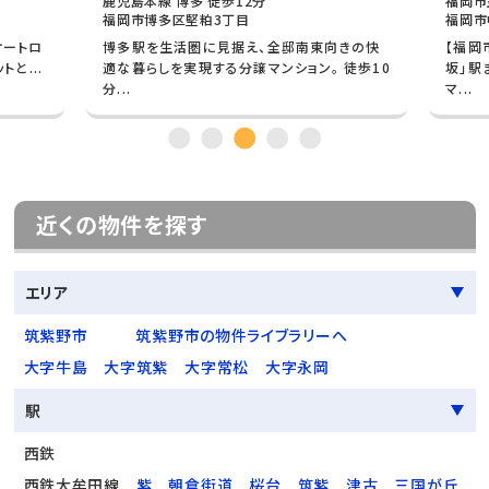
鹿児島本線 博多 徒歩12分
福岡市
福岡市博多区堅粕3丁目
福岡市
オートロ
博多駅を生活圏に見据え、全邸南東向きの快
【福岡
と...
適な暮らしを実現する分譲マンション。 徒歩10
坂」駅
分...
マ...
近くの物件を探す
エリア
筑紫野市
筑紫野市の物件ライブラリーへ
大字牛島
大字筑紫
大字常松
大字永岡
駅
西鉄
西鉄大牟田線
紫
朝倉街道
桜台
筑紫
津古
三国が丘