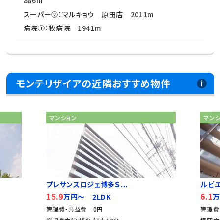
886m
スーパー②：マルキョウ 原田店 2011m
病院①：牧病院 1941m
モンテリザイアの近隣おすすめ物件
マンション
マン
プレサンスロジェ博多Ｓ...
ルピ
15.9
6.1
万円～ 2LDK
万
管理費・共益費 0円
管理費