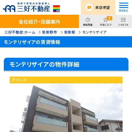
来店希望
0
会社紹介・店舗案内
閲覧履歴
お気に入り
リクエスト
三好不動産:ホーム
筑紫野市
筑紫駅
モンテリザイア
モンテリザイアの賃貸情報
モンテリザイアの物件詳細
アパート