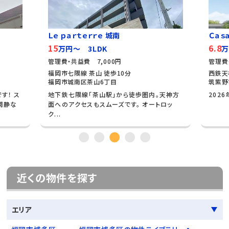
Ｌｅ ｐａｒｔｅｒｒｅ 城南
Ｃａｓａ
15
6.8
万円～ 3LDK
万
管理費・共益費 7,000円
管理費
福岡市七隈線 茶山 徒歩10分
西鉄天
福岡市城南区茶山6丁目
筑紫野
す！ ス
地下鉄七隈線「茶山駅」から徒歩圏内。天神方
202
閑静な
面へのアクセスもスムーズです。 オートロッ
ク...
近くの物件を探す
エリア