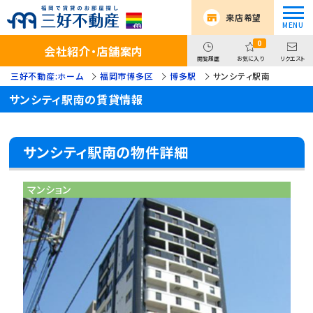
来店希望
0
会社紹介・店舗案内
閲覧履歴
お気に入り
リクエスト
三好不動産:ホーム
福岡市博多区
博多駅
サンシティ駅南
サンシティ駅南の賃貸情報
サンシティ駅南の物件詳細
マンション