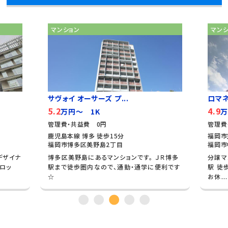
マンション
マン
サヴォイ オーサーズ プ...
ロマ
5.2
4.9
万円～ 1K
万
管理費・共益費 0円
管理費
鹿児島本線 博多 徒歩15分
福岡市
福岡市博多区美野島2丁目
福岡市
デザイナ
博多区美野島にあるマンションです。 ＪＲ博多
分譲マ
ロッ
駅まで徒歩圏内なので、通勤・通学に便利です
駅 徒
☆
お休...