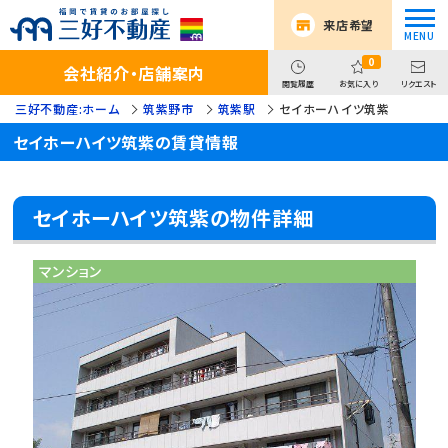
来店希望
0
会社紹介・店舗案内
閲覧履歴
お気に入り
リクエスト
三好不動産:ホーム
筑紫野市
筑紫駅
セイホーハイツ筑紫
セイホーハイツ筑紫の賃貸情報
セイホーハイツ筑紫の物件詳細
マンション