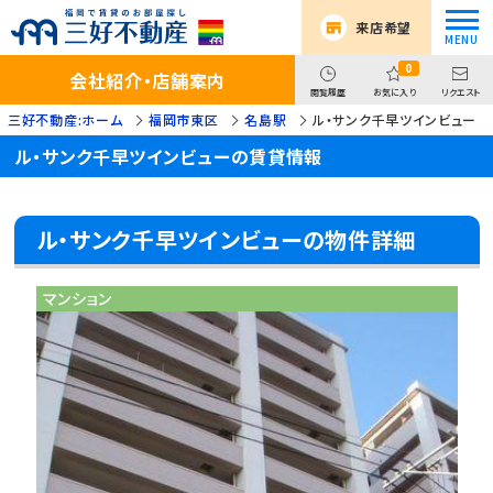
来店希望
0
会社紹介・店舗案内
閲覧履歴
お気に入り
リクエスト
三好不動産:ホーム
福岡市東区
名島駅
ル・サンク千早ツインビュー
ル・サンク千早ツインビューの賃貸情報
ル・サンク千早ツインビューの物件詳細
マンション