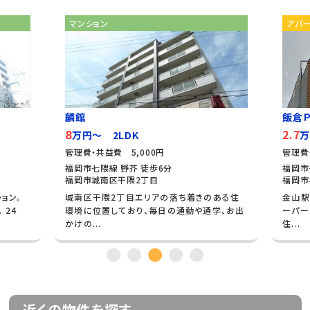
マンション
アパ
麟館
飯倉Ｐ
8
2.7
万円～ 2LDK
万
管理費・共益費 5,000円
管理費
福岡市七隈線 野芥 徒歩6分
福岡市
福岡市城南区干隈2丁目
福岡市
ョン。
城南区干隈2丁目エリアの落ち着きのある住
金山駅
 24
環境に位置しており、毎日の通勤や通学、お出
ーパー
かけの...
住...
近くの物件を探す