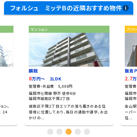
フォルシュ ミッテＢの近隣おすすめ物件
マンション
アパ
麟館
飯倉Ｐ
8
2.7
万円～ 2LDK
万
管理費・共益費 5,000円
管理費
福岡市七隈線 野芥 徒歩6分
福岡市
福岡市城南区干隈2丁目
福岡市
ョン。
城南区干隈2丁目エリアの落ち着きのある住
金山駅
 24
環境に位置しており、毎日の通勤や通学、お出
ーパー
かけの...
住...