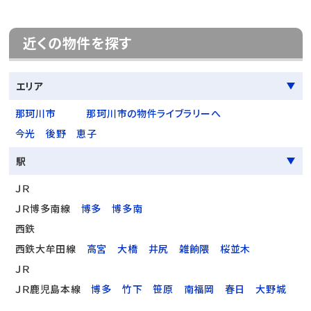
近くの物件を探す
エリア
那珂川市
那珂川市の物件ライブラリーへ
今光
後野
恵子
駅
ＪＲ
ＪＲ博多南線
博多
博多南
西鉄
西鉄大牟田線
高宮
大橋
井尻
雑餉隈
桜並木
ＪＲ
ＪＲ鹿児島本線
博多
竹下
笹原
南福岡
春日
大野城