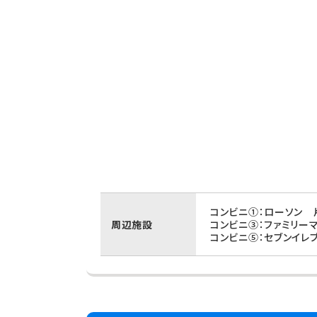
コンビニ①：ローソン 
周辺施設
コンビニ③：ファミリー
コンビニ⑤：セブンイレ