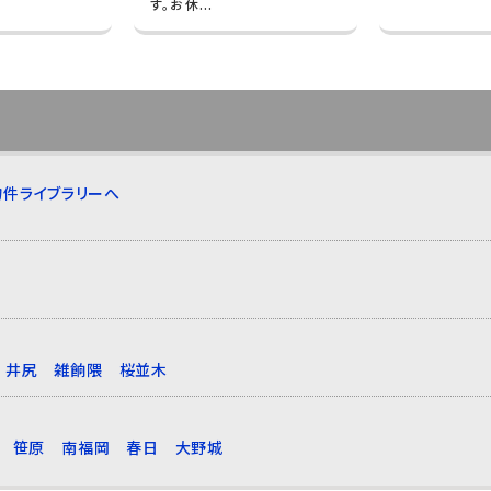
す。お休...
件ライブラリーへ
井尻
雑餉隈
桜並木
笹原
南福岡
春日
大野城