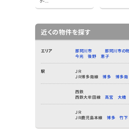
ク・...
近くの物件を探す
エリア
那珂川市
那珂川市の物
今光
後野
恵子
駅
ＪＲ
ＪＲ博多南線
博多
博多南
西鉄
西鉄大牟田線
高宮
大橋
ＪＲ
ＪＲ鹿児島本線
博多
竹下