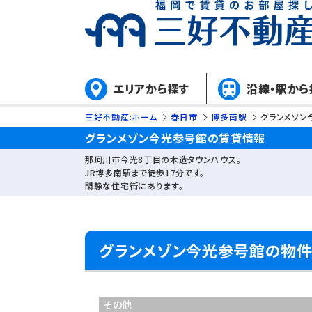
エリアから探す
沿線・駅から
三好不動産:ホーム
春日市
博多南駅
グランメゾン
グランメゾン今光参号館の賃貸情報
那珂川市今光8丁目の木造タウンハウス。
JR博多南駅まで徒歩17分です。
閑静な住宅街にあります。
グランメゾン今光参号館の物
その他