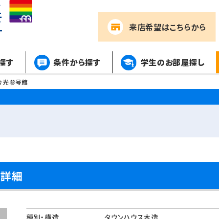
来店希望
はこちらから
探す
条件から探す
学生のお部屋探し
今光参号館
件詳細
種別・構造
タウンハウス木造