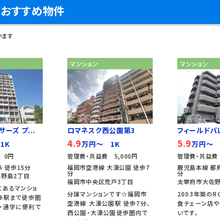
隣おすすめ物件
います
マンション
マンション
ーズ プ...
ロマネスク西公園第3
フィールドパ
4.9
5.9
1K
万円～ 1K
万円～ 
 0円
管理費・共益費 5,000円
管理費・共益費 
 徒歩15分
福岡市空港線 大濠公園 徒歩7
鹿児島本線 都府
分
分
野島2丁目
福岡市中央区荒戸3丁目
太宰府市大佐野
にあるマンショ
分譲マンションです☆福岡市
2003年築のR
博多駅まで徒歩圏
空港線 大濠公園駅 徒歩7分、
食チェーン店
・通学に便利で
西公園・大濠公園徒歩圏内で
いです。