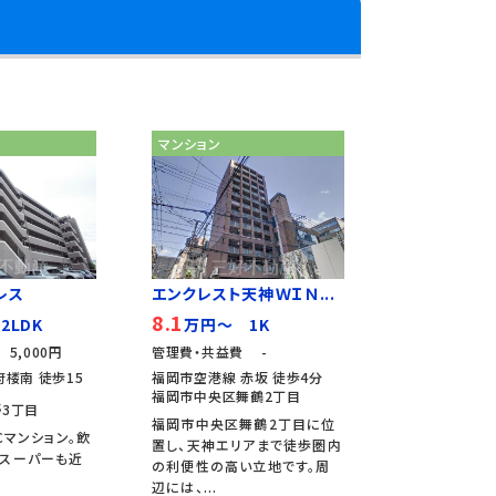
マンション
レス
エンクレスト天神ＷＩＮ...
8.1
2LDK
万円～ 1K
5,000円
管理費・共益費 -
楼南 徒歩15
福岡市空港線 赤坂 徒歩4分
福岡市中央区舞鶴2丁目
3丁目
福岡市中央区舞鶴2丁目に位
Cマンション。飲
置し、天神エリアまで徒歩圏内
やスーパーも近
の利便性の高い立地です。周
辺には、...