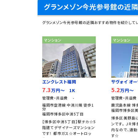
グランメゾン今光参号館の近
グランメゾン今光参号館の近隣おすすめ物件を紹介して
マンション
マンション
エンクレスト福岡
サヴォイ オーサ
7.3
5.2
万円～ 1K
万円～ 
管理費・共益費 -
管理費・共益費
福岡市空港線 中洲川端 徒歩1
鹿児島本線 博多
分
福岡市博多区美
福岡市博多区中洲5丁目
博多区美野島
【博多区中洲5丁目】駅チカ☆5
ンです。 ＪＲ
階建てデザイナーズマンション
内なので、通勤
です！ 都市ガス☆オートロッ
す☆