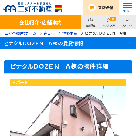
来店希望
0
会社紹介・店舗案内
閲覧履歴
お気に入り
リクエスト
三好不動産:ホーム
春日市
博多南駅
ピナクルＤＯＺＥＮ Ａ棟
ピナクルＤＯＺＥＮ Ａ棟の賃貸情報
ピナクルＤＯＺＥＮ Ａ棟の物件詳細
アパート