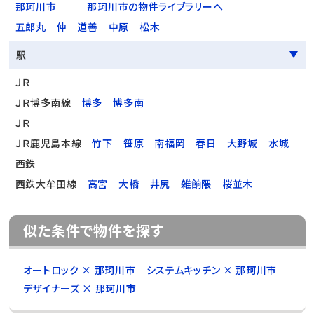
那珂川市
那珂川市の物件ライブラリーへ
五郎丸
仲
道善
中原
松木
駅
ＪＲ
ＪＲ博多南線
博多
博多南
ＪＲ
ＪＲ鹿児島本線
竹下
笹原
南福岡
春日
大野城
水城
西鉄
西鉄大牟田線
高宮
大橋
井尻
雑餉隈
桜並木
似た条件で物件を探す
オートロック × 那珂川市
システムキッチン × 那珂川市
デザイナーズ × 那珂川市