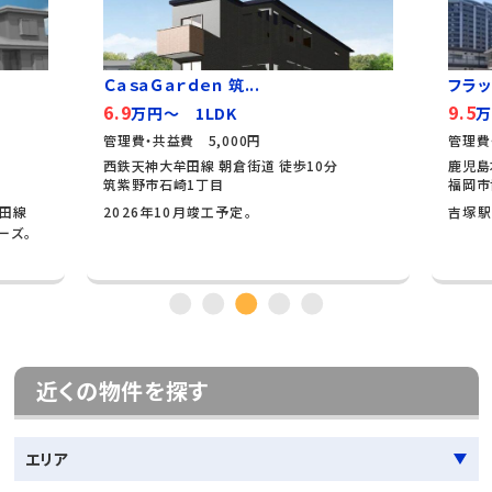
ＣａｓａＧａｒｄｅｎ 筑...
フラッ
6.9
9.5
万円～ 1LDK
万
管理費・共益費 5,000円
管理費
西鉄天神大牟田線 朝倉街道 徒歩10分
鹿児島
筑紫野市石崎1丁目
福岡市
牟田線
2026年10月竣工予定。
吉塚駅
ーズ。
近くの物件を探す
エリア