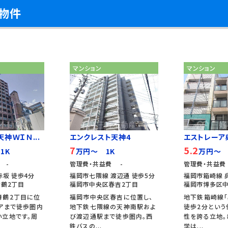
物件
マンション
マンション
神ＷＩＮ...
エンクレスト天神4
エストレーア
7
5.2
1K
万円～ 1K
万円～ 
 -
管理費・共益費 -
管理費・共益費 
赤坂 徒歩4分
福岡市七隈線 渡辺通 徒歩5分
福岡市箱崎線 
鶴2丁目
福岡市中央区春吉2丁目
福岡市博多区
舞鶴2丁目に位
福岡市中央区春吉に位置し、
地下鉄箱崎線「
アまで徒歩圏内
地下鉄七隈線の天神南駅およ
徒歩2分という
い立地です。周
び渡辺通駅まで徒歩圏内。西
性を誇る立地。
鉄バスの...
学は...