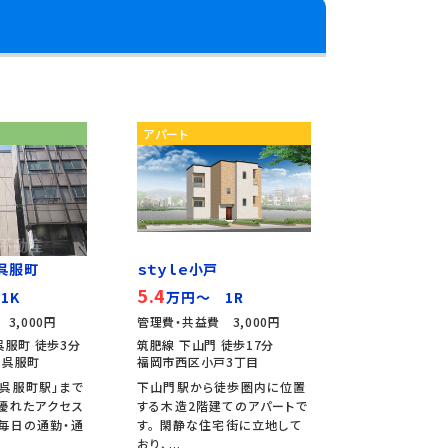
アパート
呉服町
ｓｔｙｌｅ小戸
5.4
1K
万円～ 1R
3,000円
管理費・共益費 3,000円
呉服町 徒歩3分
筑肥線 下山門 徒歩17分
中呉服町
福岡市西区小戸3丁目
呉服町駅」まで
下山門駅から徒歩圏内に位置
優れたアクセス
する木造2階建てのアパートで
毎日の通勤・通
す。 閑静な住宅街に立地して
おり、...