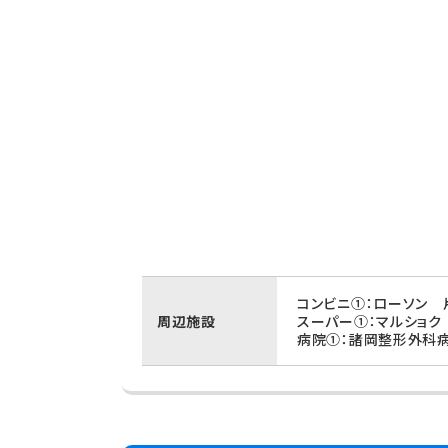
コンビニ①：ローソン 
周辺施設
スーパー①：マルショク
病院①：諸岡整形外科病