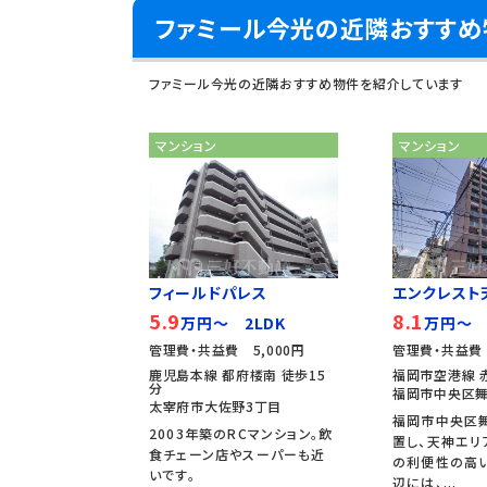
ファミール今光の近隣おすすめ
ファミール今光の近隣おすすめ物件を紹介しています
マンション
マンション
フィールドパレス
エンクレスト天
5.9
8.1
万円～ 2LDK
万円～ 
管理費・共益費 5,000円
管理費・共益費
鹿児島本線 都府楼南 徒歩15
福岡市空港線 
分
福岡市中央区舞
太宰府市大佐野3丁目
福岡市中央区
2003年築のRCマンション。飲
置し、天神エリ
食チェーン店やスーパーも近
の利便性の高
いです。
辺には、...