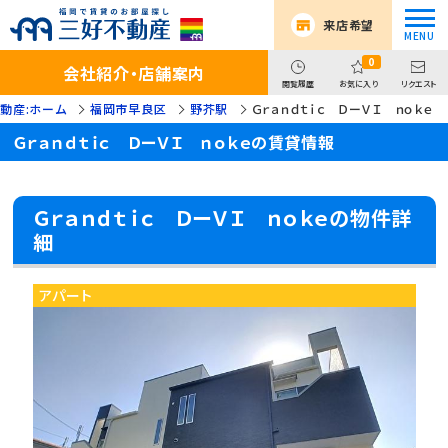
来店希望
0
会社紹介・店舗案内
閲覧履歴
お気に入り
リクエスト
動産:ホーム
福岡市早良区
野芥駅
Ｇｒａｎｄｔｉｃ ＤーＶＩ ｎｏｋｅ
Ｇｒａｎｄｔｉｃ ＤーＶＩ ｎｏｋｅの賃貸情報
Ｇｒａｎｄｔｉｃ ＤーＶＩ ｎｏｋｅの物件詳
細
アパート