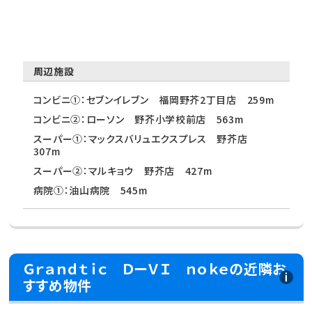
周辺施設
コンビニ①：セブンイレブン 福岡野芥2丁目店 259m
コンビニ②：ローソン 野芥小学校前店 563m
スーパー①：マックスバリュエクスプレス 野芥店
307m
スーパー②：マルキョウ 野芥店 427m
病院①：油山病院 545m
Ｇｒａｎｄｔｉｃ ＤーＶＩ ｎｏｋｅの近隣お
すすめ物件