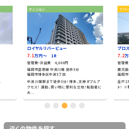
マンション
アパ
ロイヤルリバービュー
プロ
7.1
7.2
万円～ 1R
万
管理費・共益費 4,000円
管理費
福岡市空港線 中洲川端 徒歩3分
鹿児島
福岡市博多区中洲5丁目
福岡市
。
中洲川端駅まで徒歩3分！博多、天神ダブルア
全戸2
クセス！ 通勤、買い物に便利な立地！転勤者に
ト！ 
お...
近くの物件を探す