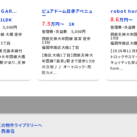
ＧＡＲ...
ピュアドーム日赤アベニュ
ｒｏｂｏｔ ｈｏ
ー
8.6
1LDK
万円～ 
7.5
万円～ 1K
5,000円
管理費・共益費 
管理費・共益費 5,000円
線 大橋 徒歩
西鉄天神大牟田
10分
西鉄天神大牟田線 高宮 徒歩
13分
3丁目
福岡市南区大橋
福岡市南区大楠1丁目
R鹿児島本線竹
【2026年11
【南区大楠1丁目】西鉄天神大
神大牟田線大橋
トロックやスマ
牟田線『高宮』駅まで徒歩13分
駅があり、天神
キュリティも安心。
の立地♪♪ オートロック・防
hom...
犯カメ...
区の物件ライブラリーへ
西長住