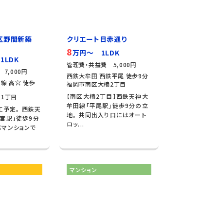
区野間新築
クリエート日赤通り
8
万円～ 1LDK
1LDK
管理費・共益費 5,000円
7,000円
西鉄大牟田 西鉄平尾 徒歩9分
線 高宮 徒歩
福岡市南区大楠2丁目
【南区大楠2丁目】西鉄天神大
1丁目
牟田線「平尾駅」徒歩9分の立
工予定。 西鉄天
地。 共同出入り口にはオート
宮駅」徒歩9分
ロッ...
応マンションで
マンション