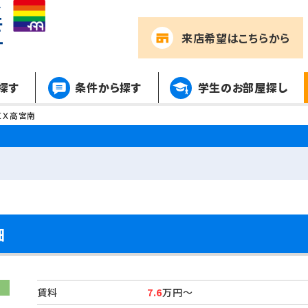
来店希望
はこちらから
探す
条件から探す
学生のお部屋探し
ＩＸ高宮南
細
賃料
7.6
万円～