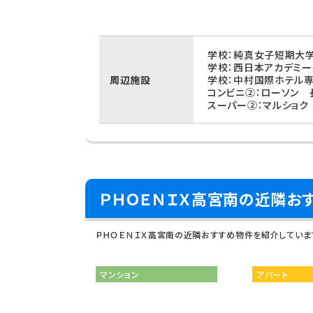
学校：純真女子短期大学
学校：西日本アカデミー
周辺施設
学校：中村国際ホテル専
コンビニ②：ローソン 
スーパー②：マルショク
ＰＨＯＥＮＩＸ高宮南の近隣お
ＰＨＯＥＮＩＸ高宮南の近隣おすすめ物件を紹介していま
マンション
アパート