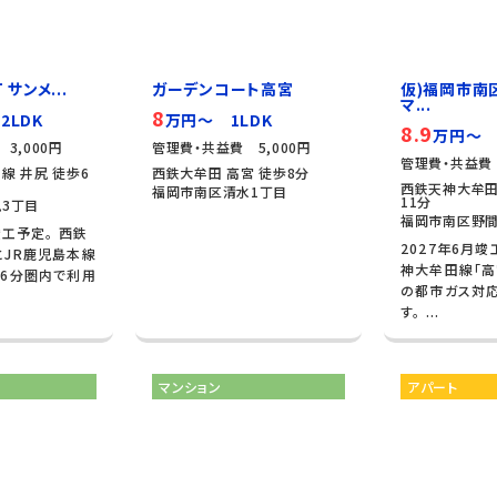
 サンメ...
ガーデンコート高宮
仮)福岡市南
マ...
8
2LDK
万円～ 1LDK
8.9
万円～ 
3,000円
管理費・共益費 5,000円
管理費・共益費 
線 井尻 徒歩6
西鉄大牟田 高宮 徒歩8分
西鉄天神大牟田
福岡市南区清水1丁目
11分
3丁目
福岡市南区野間
竣工予定。 西鉄
2027年6月竣
JR鹿児島本線
神大牟田線「高
6分圏内で利用
の都市ガス対
す。 ...
マンション
アパート