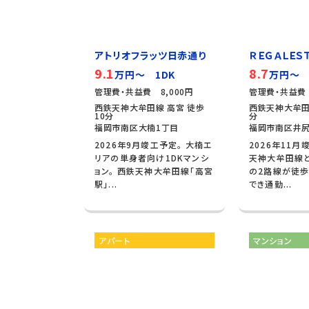
アトリオフラッツ日赤通り
ＲＥＧＡＬＥＳＴ
9.1
8.7
万円～ 1DK
万円～ 
管理費・共益費 8,000円
管理費・共益費 
西鉄天神大牟田線 高宮 徒歩
西鉄天神大牟田
10分
分
福岡市南区大楠1丁目
福岡市南区井尻
2026年9月竣工予定。 大楠エ
2026年11月
リアの単身者向け1DKマンシ
天神大牟田線と
ョン。 西鉄天神大牟田線「高宮
の2路線が徒歩
駅」...
でき通勤...
アパート
マンション