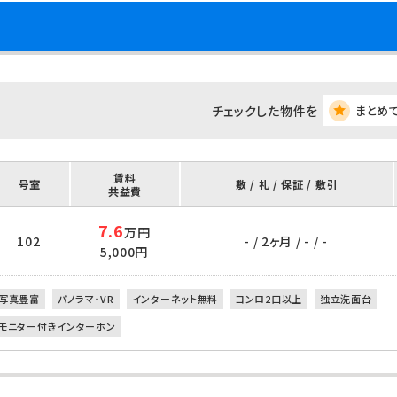
チェックした物件を
まとめ
賃料
号室
敷 / 礼 / 保証 / 敷引
共益費
7.6
万円
102
- / 2ヶ月 / - / -
5,000円
写真豊富
パノラマ・VR
インターネット無料
コンロ2口以上
独立洗面台
モニター付きインターホン