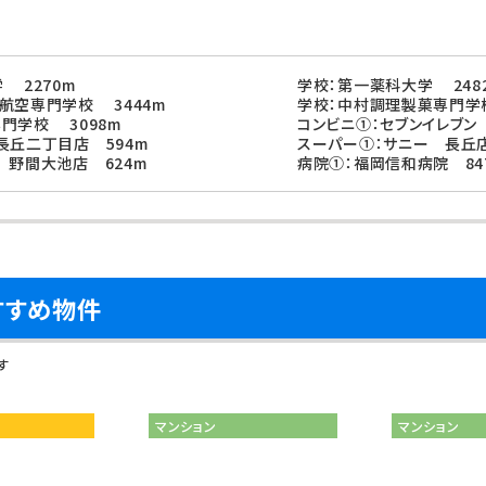
 2270m
学校：第一薬科大学 248
航空専門学校 3444m
学校：中村調理製菓専門学校
門学校 3098m
コンビニ①：セブンイレブン
長丘二丁目店 594m
スーパー①：サニー 長丘店
 野間大池店 624m
病院①：福岡信和病院 84
すすめ物件
す
マンション
マンション