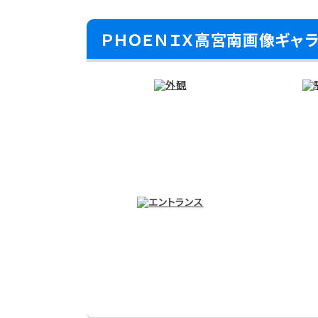
ＰＨＯＥＮＩＸ高宮南画像ギャ