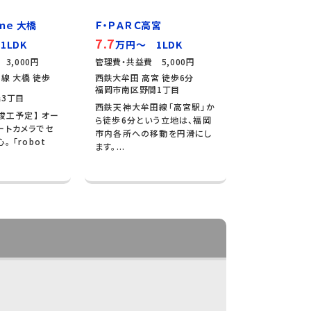
ｍｅ 大橋
Ｆ・ＰＡＲＣ高宮
7.7
1LDK
万円～ 1LDK
3,000円
管理費・共益費 5,000円
線 大橋 徒歩
西鉄大牟田 高宮 徒歩6分
福岡市南区野間1丁目
3丁目
西鉄天神大牟田線「高宮駅」か
月竣工予定】 オー
ら徒歩6分という立地は、福岡
ートカメラでセ
市内各所への移動を円滑にし
 「robot
ます。...