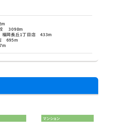
2m
 3098m
 福岡長丘1丁目店 433m
 695m
7m
マンション