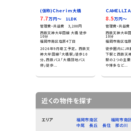
(仮称)Ｃｈｅｒｉｍ大橋
ＣＡＭＥＬＬＩＡ 
7.7
8.5
万円～ 1LDK
万円～ 
管理費・共益費 3,200円
管理費・共益費 
西鉄天神大牟田線 大橋 徒歩
西鉄天神大牟田
10分
10分
福岡市南区塩原4丁目
福岡市南区塩原
2026年9月竣工予定。 西鉄天
徒歩圏内にJ
神大牟田線「大橋駅」徒歩10
下駅と西鉄天
分。西鉄バス「大橋団地バス
駅の2つの主要
停」徒歩...
や博多など...
近くの物件を探す
エリア
福岡市南区
福岡市南
中尾
長丘
長住
那の川