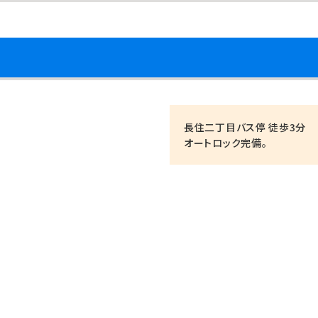
長住二丁目バス停 徒歩3分
オートロック完備。