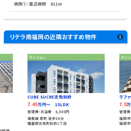
病院①：渡辺病院 821m
リテラ南福岡の近隣おすすめ物件
マンション
マン
CUBE SUCRE志免別府
ラファ
7.45
7.5
万円～ 1SLDK
万
管理費・共益費 6,000円
管理費
篠栗線 原町 徒歩20分
福岡市
糟屋郡志免町別府1丁目
福岡市
通勤時間