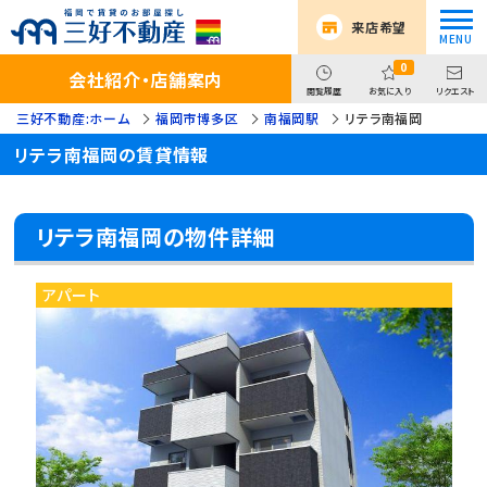
来店希望
0
会社紹介・店舗案内
閲覧履歴
お気に入り
リクエスト
三好不動産:ホーム
福岡市博多区
南福岡駅
リテラ南福岡
リテラ南福岡の賃貸情報
リテラ南福岡の物件詳細
アパート