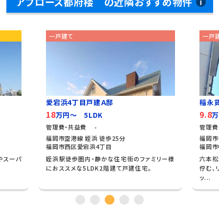
アプローズ都府楼 の近隣おすすめ物件
一戸建て
一戸
愛宕浜4丁目戸建Ａ邸
稲永
18
9.8
万円～ 5LDK
万
管理費・共益費 -
管理費
福岡市空港線 姪浜 徒歩25分
福岡市
福岡市西区愛宕浜4丁目
福岡市
ニやスーパ
姪浜駅徒歩圏内・静かな住宅街のファミリー様
六本松
におススメな5LDK2階建て戸建住宅。
佇む、
ッ...