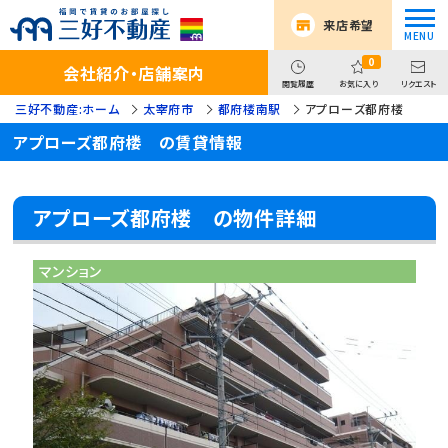
来店希望
0
会社紹介・店舗案内
閲覧履歴
お気に入り
リクエスト
三好不動産:ホーム
太宰府市
都府楼南駅
アプローズ都府楼
アプローズ都府楼 の賃貸情報
アプローズ都府楼 の物件詳細
マンション