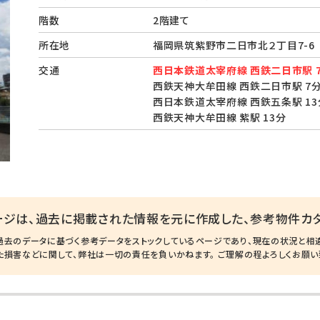
階数
2階建て
所在地
福岡県筑紫野市二日市北２丁目7-
交通
西日本鉄道太宰府線 西鉄二日市駅 
西鉄天神大牟田線 西鉄二日市駅 7
西日本鉄道太宰府線 西鉄五条駅 13
西鉄天神大牟田線 紫駅 13分
ージは、過去に掲載された情報を元に作成した、参考物件カタ
過去のデータに基づく参考データをストックしているページであり、現在の状況と相
た損害などに関して、弊社は一切の責任を負いかねます。 ご理解の程よろしくお願い