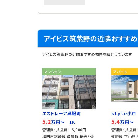
アイビス筑紫野の近隣おすす
アイビス筑紫野の近隣おすすめ物件を紹介しています
マンション
アパート
エストレーア呉服町
ｓｔｙｌｅ小戸
5.2
5.4
万円～ 1K
万円～ 
管理費・共益費 3,000円
管理費・共益費 
福岡市箱崎線 呉服町 徒歩3分
筑肥線 下山門 