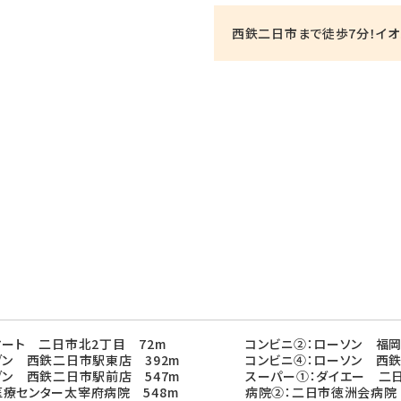
西鉄二日市まで徒歩7分！イオ
マート 二日市北2丁目 72m
コンビニ②：ローソン 福岡
ブン 西鉄二日市駅東店 392m
コンビニ④：ローソン 西鉄
ブン 西鉄二日市駅前店 547m
スーパー①：ダイエー 二日
療センター太宰府病院 548m
病院②：二日市徳洲会病院 