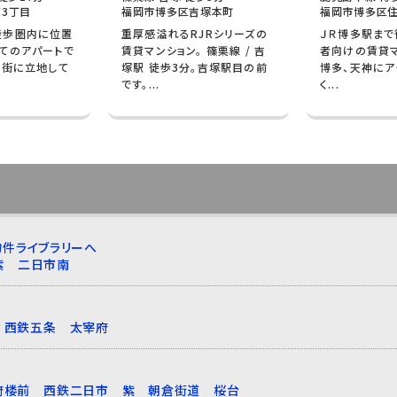
3丁目
福岡市博多区吉塚本町
福岡市博多区住
徒歩圏内に位置
重厚感溢れるRJRシリーズの
ＪＲ博多駅まで
てのアパートで
賃貸マンション。 篠栗線 / 吉
者向けの賃貸マ
宅街に立地して
塚駅 徒歩3分。吉塚駅目の前
博多、天神にア
です。...
く...
件ライブラリーへ
紫
二日市南
西鉄五条
太宰府
府楼前
西鉄二日市
紫
朝倉街道
桜台