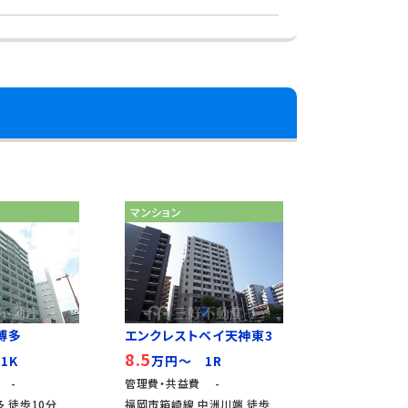
マンション
博多
エンクレストベイ天神東3
8.5
1K
万円～ 1R
 -
管理費・共益費 -
 徒歩10分
福岡市箱崎線 中洲川端 徒歩