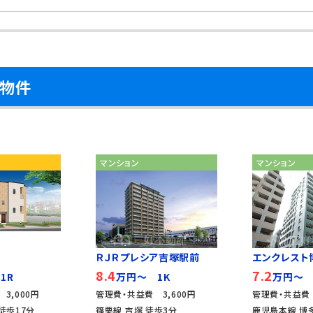
め物件
マンション
マンション
ＲＪＲプレシア吉塚駅前
エンクレスト
8.4
7.2
1R
万円～ 1K
万円～ 
3,000円
管理費・共益費 3,600円
管理費・共益費
徒歩17分
篠栗線 吉塚 徒歩3分
鹿児島本線 博多