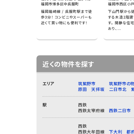
福岡市博多区中呉服町
福岡市西区小戸
福岡箱崎線 / 呉服町駅まで徒
下山門駅から
歩3分！ コンビニやスーパーも
する木造2階建
近くて買い物にも便利です！
す。 閑静な住
おり、...
近くの物件を探す
エリア
筑紫野市
筑紫野市の物
原田
天拝坂
二日市北
駅
西鉄
西鉄太宰府線
西鉄二日市
西鉄
西鉄大牟田線
下大利
都