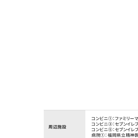
コンビニ①：ファミリー
コンビニ③：セブンイレ
周辺施設
コンビニ⑤：セブンイレ
病院①：福岡県立精神医