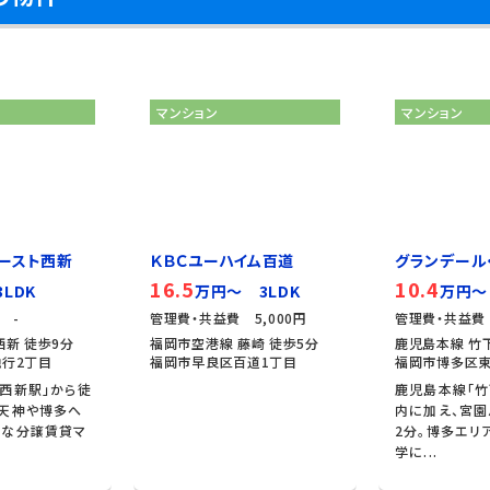
マンション
マンション
ースト西新
ＫＢＣユーハイム百道
グランデール
16.5
10.4
LDK
万円～ 3LDK
万円～
 -
管理費・共益費 5,000円
管理費・共益費 
西新 徒歩9分
福岡市空港線 藤崎 徒歩5分
鹿児島本線 竹下
行2丁目
福岡市早良区百道1丁目
福岡市博多区東
西新駅」から徒
鹿児島本線「竹
、天神や博多へ
内に加え、宮園
好な分譲賃貸マ
2分。博多エリ
学に...