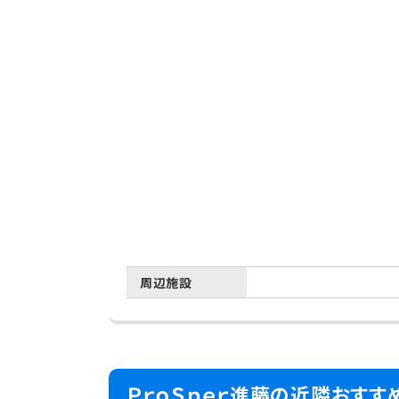
周辺施設
ＰｒｏＳｐｅｒ進藤の近隣おすす