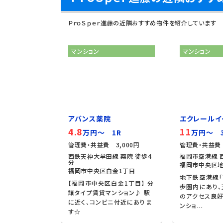
ＰｒｏＳｐｅｒ進藤の近隣おすすめ物件を紹介しています
マンション
マンション
アバンス薬院
エクレールイ
4.8
11
万円～ 1R
万円～ 3
管理費・共益費 3,000円
管理費・共益費
西鉄天神大牟田線 薬院 徒歩4
福岡市空港線 
分
福岡市中央区地
福岡市中央区白金1丁目
地下鉄空港線「
【福岡市中央区白金1丁目】 分
歩圏内にあり
譲タイプ賃貸マンション♪ 駅
のアクセス良
に近く、コンビニ付近にありま
ンショ...
す☆