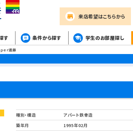
来店希望
はこちらから
探す
条件から探す
学生のお部屋探し
Ｓｐｅｒ進藤
種別・構造
アパート鉄骨造
築年月
1995年02月