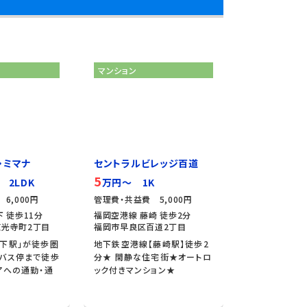
マンション
・ミマナ
セントラルビレッジ百道
5
 2LDK
万円～ 1K
6,000円
管理費・共益費 5,000円
 徒歩11分
福岡空港線 藤崎 徒歩2分
光寺町2丁目
福岡市早良区百道2丁目
下駅」が徒歩圏
地下鉄空港線【藤崎駅】徒歩2
バス停まで徒歩
分★ 閑静な住宅街★オートロ
アへの通勤・通
ック付きマンション★