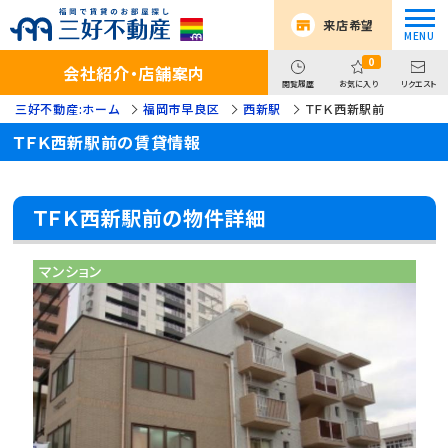
来店希望
0
会社紹介・店舗案内
閲覧履歴
お気に入り
リクエスト
三好不動産:ホーム
福岡市早良区
西新駅
ＴＦＫ西新駅前
ＴＦＫ西新駅前の賃貸情報
ＴＦＫ西新駅前の物件詳細
マンション