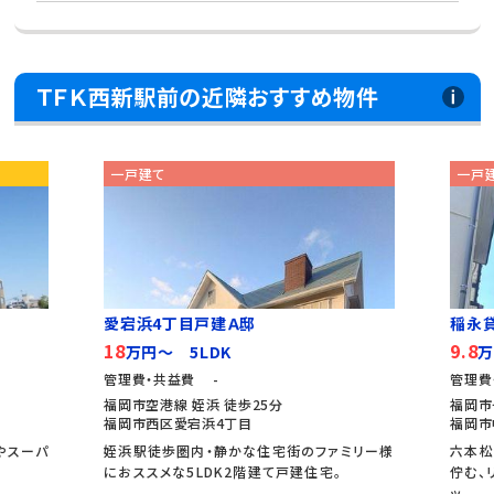
ＴＦＫ西新駅前の近隣おすすめ物件
一戸建て
一戸
愛宕浜4丁目戸建Ａ邸
稲永
18
9.8
万円～ 5LDK
万
管理費・共益費 -
管理費
福岡市空港線 姪浜 徒歩25分
福岡市
福岡市西区愛宕浜4丁目
福岡市
ニやスーパ
姪浜駅徒歩圏内・静かな住宅街のファミリー様
六本松
におススメな5LDK2階建て戸建住宅。
佇む、
ッ...