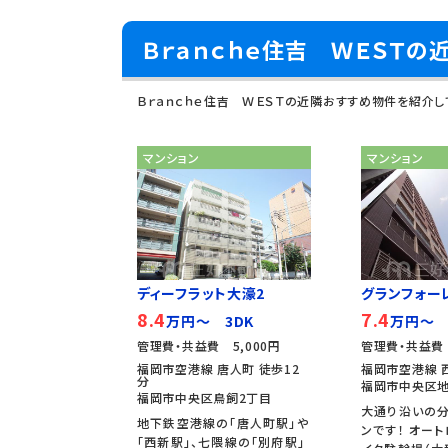
Ｂｒａｎｃｈｅ住吉 ＷＥＳＴの
Ｂｒａｎｃｈｅ住吉 ＷＥＳＴの近隣おすすめ物件を紹介し
マンション
マンション
ディーフラット大濠2
グランフォー
8.4
7.4
万円～ 3DK
万円～ 
管理費・共益費 5,000円
管理費・共益費 
福岡市空港線 唐人町 徒歩12
福岡市空港線 
分
福岡市中央区地
福岡市中央区鳥飼2丁目
大通り沿いの
地下鉄空港線の「唐人町駅」や
ンです！ オート
「西新駅」、七隈線の「別府駅」