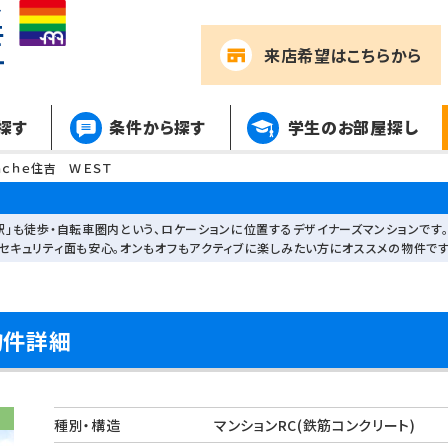
来店希望
はこちらから
探す
条件から探す
学生のお部屋探し
ｎｃｈｅ住吉 ＷＥＳＴ
駅」も徒歩・自転車圏内という、ロケーションに位置するデザイナーズマンションです
でセキュリティ面も安心。オンもオフもアクティブに楽しみたい方にオススメの物件です
物件詳細
種別・構造
マンションRC(鉄筋コンクリート)