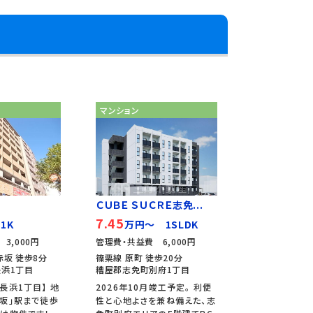
マンション
ＣＵＢＥ ＳＵＣＲＥ志免...
7.45
1K
万円～ 1SLDK
3,000円
管理費・共益費 6,000円
赤坂 徒歩8分
篠栗線 原町 徒歩20分
浜1丁目
糟屋郡志免町別府1丁目
長浜1丁目】 地
2026年10月竣工予定。 利便
坂」駅まで徒歩
性と心地よさを兼ね備えた、志