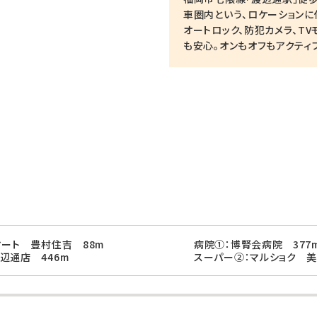
車圏内という、ロケーションに
オートロック、防犯カメラ、T
も安心。オンもオフもアクティ
マート 豊村住吉 88m
病院①：博腎会病院 377
辺通店 446m
スーパー②：マルショク 美