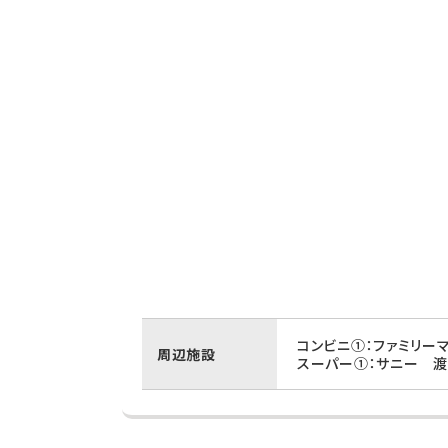
コンビニ①：ファミリー
周辺施設
スーパー①：サニー 渡