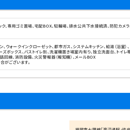
ック、専用ゴミ置場、宅配BOX、駐輪場、排水公共下水接続済、防犯カメラ
ォン、ウォークインクローゼット、都市ガス、システムキッチン、給湯（浴室）
ューズボックス、バストイレ別、洗濯機置き場室内有り、独立洗面台、トイレ専
電話回線、消防設備、火災警報器（報知機）、メールBOX
合がございます。
福岡市七隈線「渡辺通駅」徒歩