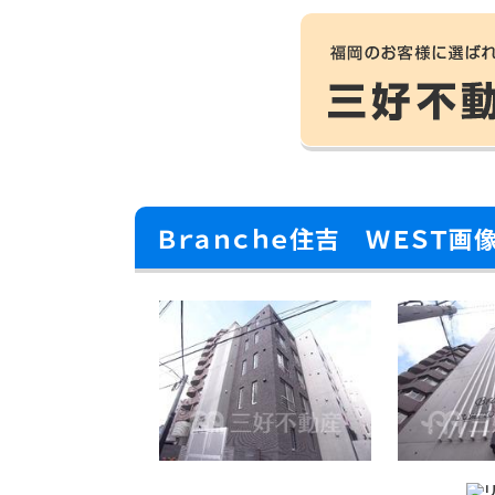
Ｂｒａｎｃｈｅ住吉 ＷＥＳＴ画