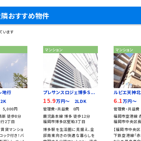
近隣おすすめ物件
ています
マンション
マンション
レ地行
プレサンスロジェ博多Ｓ...
ルピエ天神北
15.9
6.1
2K
万円～ 2LDK
万円～ 
5,000円
管理費・共益費 0円
管理費・共益費 
西新 徒歩8分
鹿児島本線 博多 徒歩12分
福岡市空港線 
行2丁目
福岡市博多区堅粕3丁目
福岡市中央区長
分賃貸マンショ
博多駅を生活圏に見据え、全
【福岡市中央区
ロック付き！バ
邸南東向きの快適な暮らしを
下鉄空港線「赤