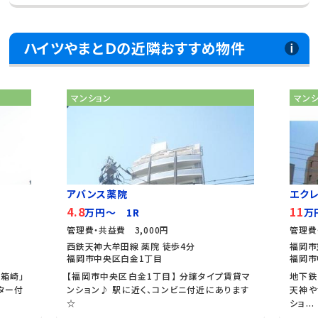
ハイツやまとＤの近隣おすすめ物件
マンション
マン
アバンス薬院
エク
4.8
11
万円～ 1R
万
管理費・共益費 3,000円
管理費
西鉄天神大牟田線 薬院 徒歩4分
福岡市
福岡市中央区白金1丁目
福岡市
箱崎」
【福岡市中央区白金1丁目】 分譲タイプ賃貸マ
地下鉄
ター付
ンション♪ 駅に近く、コンビニ付近にあります
天神や
☆
ショ...