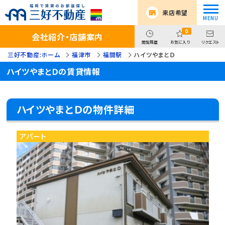
来店希望
0
会社紹介・店舗案内
閲覧履歴
お気に入り
リクエスト
三好不動産:ホーム
福津市
福間駅
ハイツやまとＤ
ハイツやまとＤの賃貸情報
ハイツやまとＤの物件詳細
アパート