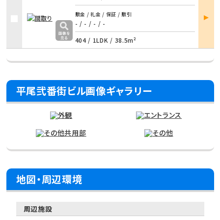
部屋
敷金 / 礼金 / 保証 / 敷引
詳細
- / - / - / -
404 /
1LDK
/
38.5m²
平尾弐番街ビル画像ギャラリー
地図・周辺環境
周辺施設