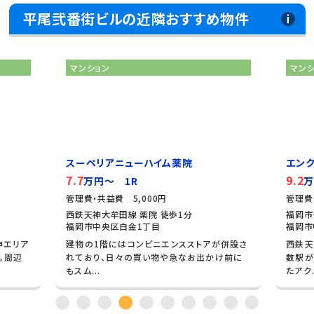
平尾弐番街ビルの近隣おすすめ物件
マンション
マン
スーペリアニューハイム薬院
エンク
7.7
9.2
万円～ 1R
万
管理費・共益費 5,000円
管理費
西鉄天神大牟田線 薬院 徒歩1分
福岡市
福岡市中央区白金1丁目
福岡市
神エリア
建物の1階にはコンビニエンスストアが併設さ
西鉄天
。周辺
れており、日々の買い物や急なお出かけ前に
数駅が
もスム...
たアク.