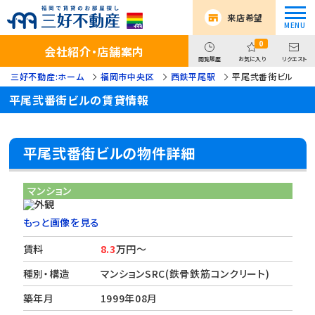
来店希望
0
会社紹介・店舗案内
閲覧履歴
お気に入り
リクエスト
三好不動産:ホーム
福岡市中央区
西鉄平尾駅
平尾弐番街ビル
平尾弐番街ビルの賃貸情報
平尾弐番街ビルの物件詳細
マンション
もっと画像を見る
賃料
8.3
万円～
種別・構造
マンションSRC(鉄骨鉄筋コンクリート)
築年月
1999年08月