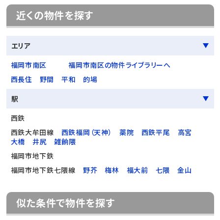
近くの物件を探す
エリア
福岡市南区
福岡市南区の物件ライブラリーへ
西長住
野間
平和
的場
駅
西鉄
西鉄大牟田線
西鉄福岡（天神）
薬院
西鉄平尾
高宮
大橋
井尻
雑餉隈
福岡市地下鉄
福岡市地下鉄七隈線
野芥
梅林
福大前
七隈
金山
似た条件で物件を探す