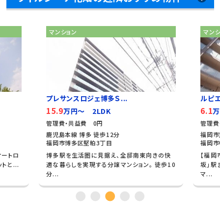
マンション
マン
プレサンスロジェ博多Ｓ...
ルピ
15.9
6.1
万円～ 2LDK
万
管理費・共益費 0円
管理費
鹿児島本線 博多 徒歩12分
福岡市
福岡市博多区堅粕3丁目
福岡市
オートロ
博多駅を生活圏に見据え、全邸南東向きの快
【福岡
と...
適な暮らしを実現する分譲マンション。 徒歩10
坂」駅
分...
マ...