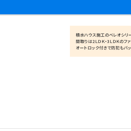
積水ハウス施工のベレオシリー
間取りは2ＬＤＫ・3ＬＤＫのフ
オートロック付きで防犯もバッ