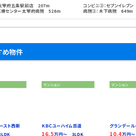
太宰府五条駅前店 207m
コンビニ②：セブンイレブン
療センター太宰府病院 526m
病院②：木下病院 649m
すめ物件
マンション
マンション
ースト西新
ＫＢＣユーハイム百道
グランデール
16.5
10.4
LDK
万円～ 3LDK
万円～