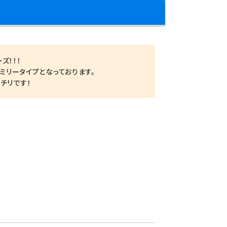
ズ！！！
ァミリータイプとなっております。
チリです！