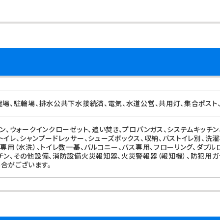
置場、駐輪場、排水公共下水接続済、電気、水道公営、共用灯、集合ポスト、
ォン、ウォークインクローゼット、追い焚き、プロパンガス、システムキッチン
トイレ、シャンプードレッサー、シューズボックス、収納、バストイレ別、洗
レ専用（水洗）、トイレ数一基、バルコニー、バス専用、フローリング、ダブル
チン、その他設備、消防設備火災報知器、火災警報器（報知機）、防犯用ガラ
合がございます。