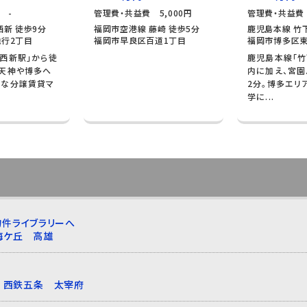
 -
管理費・共益費 5,000円
管理費・共益費 
西新 徒歩9分
福岡市空港線 藤崎 徒歩5分
鹿児島本線 竹下
行2丁目
福岡市早良区百道1丁目
福岡市博多区東
西新駅」から徒
鹿児島本線「竹
、天神や博多へ
内に加え、宮園
好な分譲賃貸マ
2分。博多エリ
学に...
件ライブラリーへ
梅ケ丘
高雄
西鉄五条
太宰府