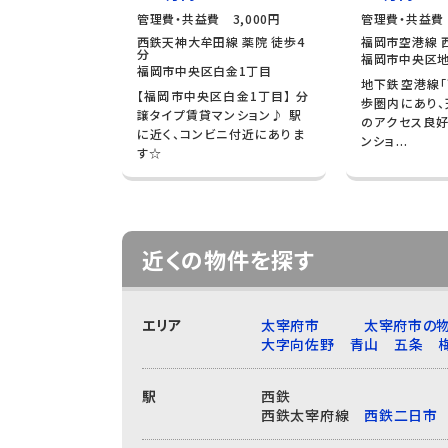
管理費・共益費 3,000円
管理費・共益費
西鉄天神大牟田線 薬院 徒歩4
福岡市空港線 
分
福岡市中央区地
福岡市中央区白金1丁目
地下鉄空港線「
【福岡市中央区白金1丁目】 分
歩圏内にあり
譲タイプ賃貸マンション♪ 駅
のアクセス良
に近く、コンビニ付近にありま
ンショ...
す☆
近くの物件を探す
エリア
太宰府市
太宰府市の物
大字向佐野
青山
五条
駅
西鉄
西鉄太宰府線
西鉄二日市