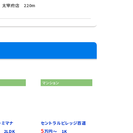
 太宰府店 220m
マンション
・ミマナ
セントラルビレッジ百道
5
 2LDK
万円～ 1K