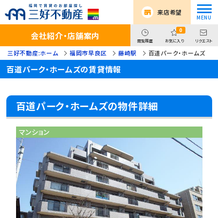
来店希望
0
会社紹介・店舗案内
閲覧履歴
お気に入り
リクエスト
三好不動産:ホーム
福岡市早良区
藤崎駅
百道パーク・ホームズ
百道パーク・ホームズの賃貸情報
百道パーク・ホームズの物件詳細
マンション