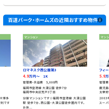
百道パーク・ホームズの近隣おすすめ物件
マンション
マン
ロマネスク西公園第3
フィ
4.9
5.9
万円～ 1K
万
管理費・共益費 5,000円
管理費
福岡市空港線 大濠公園 徒歩7分
鹿児島
福岡市中央区荒戸3丁目
太宰府
ＪＲ博多
分譲マンションです☆福岡市空港線 大濠公園
200
便利です
駅 徒歩7分、西公園・大濠公園徒歩圏内です。
スーパ
お休...