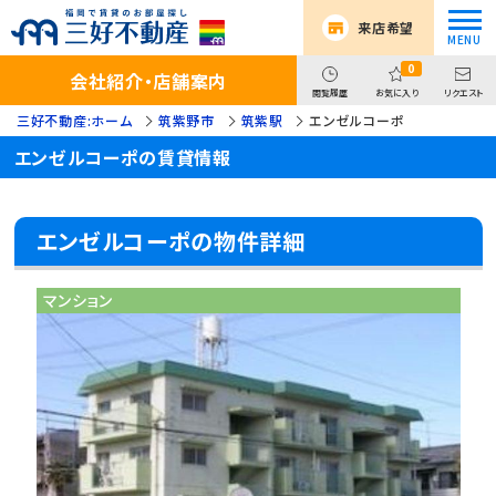
来店希望
0
会社紹介・店舗案内
閲覧履歴
お気に入り
リクエスト
三好不動産:ホーム
筑紫野市
筑紫駅
エンゼルコーポ
エンゼルコーポの賃貸情報
エンゼルコーポの物件詳細
マンション