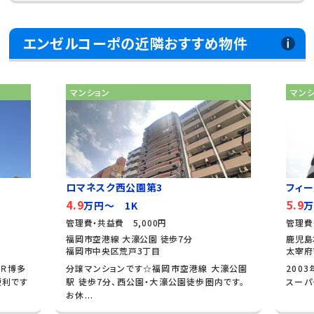
エンゼルコーポの近隣おすすめ物件
マンション
マン
ロマネスク西公園第3
フィ
4.9
5.9
万円～ 1K
万
管理費・共益費 5,000円
管理費
福岡市空港線 大濠公園 徒歩7分
鹿児島
福岡市中央区荒戸3丁目
太宰府
ＪＲ博多
分譲マンションです☆福岡市空港線 大濠公園
200
便利です
駅 徒歩7分、西公園・大濠公園徒歩圏内です。
スーパ
お休...