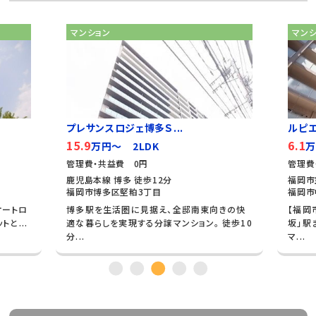
マンション
マン
プレサンスロジェ博多Ｓ...
ルピ
15.9
6.1
万円～ 2LDK
万
管理費・共益費 0円
管理費
鹿児島本線 博多 徒歩12分
福岡市
福岡市博多区堅粕3丁目
福岡市
オートロ
博多駅を生活圏に見据え、全邸南東向きの快
【福岡
と...
適な暮らしを実現する分譲マンション。 徒歩10
坂」駅
分...
マ...