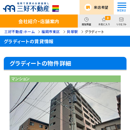
来店希望
0
会社紹介・店舗案内
閲覧履歴
お気に入り
リクエスト
三好不動産:ホーム
福岡市東区
貝塚駅
グラディート
グラディートの賃貸情報
グラディートの物件詳細
マンション