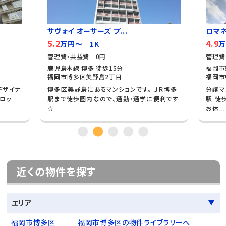
サヴォイ オーサーズ プ...
ロマ
5.2
4.9
万円～ 1K
万
管理費・共益費 0円
管理費
鹿児島本線 博多 徒歩15分
福岡市
福岡市博多区美野島2丁目
福岡市
デザイナ
博多区美野島にあるマンションです。 ＪＲ博多
分譲マ
ロッ
駅まで徒歩圏内なので、通勤・通学に便利です
駅 徒
☆
お休...
近くの物件を探す
エリア
福岡市博多区
福岡市博多区の物件ライブラリーへ