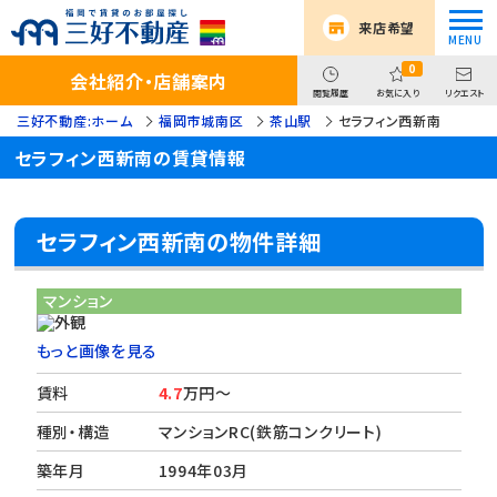
来店希望
0
会社紹介・店舗案内
閲覧履歴
お気に入り
リクエスト
三好不動産:ホーム
福岡市城南区
茶山駅
セラフィン西新南
セラフィン西新南の賃貸情報
セラフィン西新南の物件詳細
マンション
もっと画像を見る
賃料
4.7
万円～
種別・構造
マンションRC(鉄筋コンクリート)
築年月
1994年03月