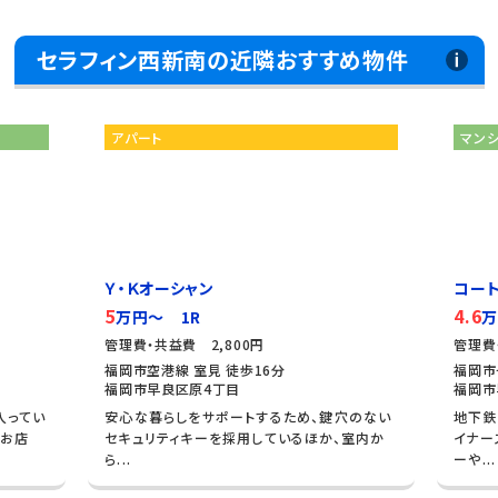
セラフィン西新南の近隣おすすめ物件
アパート
マン
Ｙ・Ｋオーシャン
コート
5
4.6
万円～ 1R
万
管理費・共益費 2,800円
管理費
福岡市空港線 室見 徒歩16分
福岡市
福岡市早良区原4丁目
福岡市
入ってい
安心な暮らしをサポートするため、鍵穴のない
地下鉄
はお店
セキュリティキーを採用しているほか、室内か
イナー
ら...
ーや...