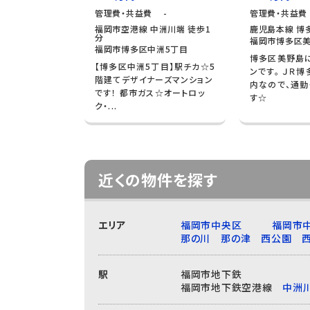
管理費・共益費 -
管理費・共益費
福岡市空港線 中洲川端 徒歩1
鹿児島本線 博多
分
福岡市博多区美
福岡市博多区中洲5丁目
博多区美野島
【博多区中洲5丁目】駅チカ☆5
ンです。 ＪＲ
階建てデザイナーズマンション
内なので、通勤
です！ 都市ガス☆オートロッ
す☆
ク・...
近くの物件を探す
エリア
福岡市中央区
福岡市
那の川
那の津
西公園
駅
福岡市地下鉄
福岡市地下鉄空港線
中洲