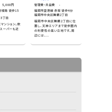
5,000円
管理費・共益費 -
楼南 徒歩15
福岡市空港線 赤坂 徒歩4分
福岡市中央区舞鶴2丁目
3丁目
福岡市中央区舞鶴2丁目に位
Cマンション。飲
置し、天神エリアまで徒歩圏内
やスーパーも近
の利便性の高い立地です。周
辺には、...