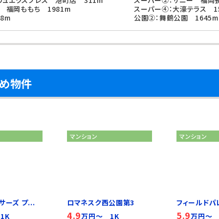
リュエクスプレス 港町店 311m
スーパー②：サニー 福岡長
S 福岡ももち 1981m
スーパー④：大濠テラス 15
8m
公園②：舞鶴公園 1645m
すめ物件
マンション
マンション
ーズ プ...
ロマネスク西公園第3
フィールドパ
4.9
5.9
1K
万円～ 1K
万円～ 