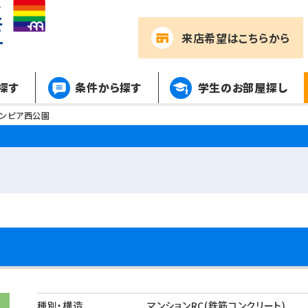
来店希望
はこちらから
探す
条件から探す
学生のお部屋探し
リンピア西公園
種別・構造
マンションRC(鉄筋コンクリート)