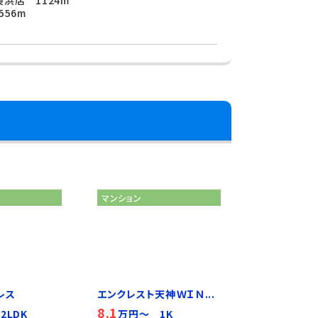
浜店 1124m
56m
マンション
レス
エンクレスト天神ＷＩＮ...
8.1
2LDK
万円～ 1K