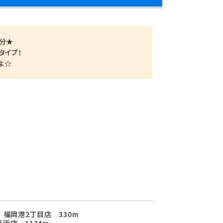
8分★
タイプ！
よ☆
 福岡港2丁目店 330m