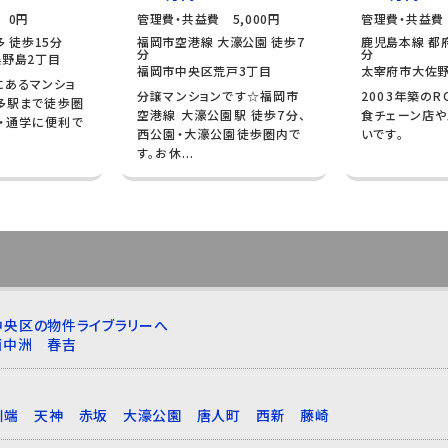
 0円
管理費・共益費 5,000円
管理費・共益費 
 徒歩15分
福岡市空港線 大濠公園 徒歩7
鹿児島本線 都府
分
分
野島2丁目
福岡市中央区荒戸3丁目
太宰府市大佐野
にあるマンショ
分譲マンションです☆福岡市
2003年築のR
博多駅まで徒歩圏
空港線 大濠公園駅 徒歩7分、
食チェーン店
・通学に便利で
西公園・大濠公園徒歩圏内で
いです。
す。お休...
中央区の物件ライブラリーへ
西中洲
春吉
川端
天神
赤坂
大濠公園
唐人町
西新
藤崎