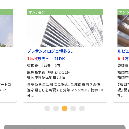
マンション
マン
プレサンスロジェ博多Ｓ...
ルピ
15.9
6.1
万円～ 2LDK
万
管理費・共益費 0円
管理費
鹿児島本線 博多 徒歩12分
福岡市
福岡市博多区堅粕3丁目
福岡市
オートロ
博多駅を生活圏に見据え、全邸南東向きの快
【福岡
と...
適な暮らしを実現する分譲マンション。 徒歩10
坂」駅
分...
マ...