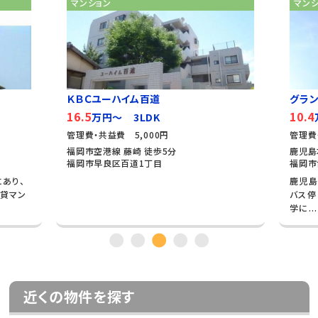
マンション
マン
ＫＢＣユーハイム百道
グラン
16.5
10.4
万円～ 3LDK
管理費・共益費 5,000円
管理費
福岡市空港線 藤崎 徒歩5分
鹿児島
福岡市早良区百道1丁目
福岡市
あり、
鹿児島
貸マン
バス停
学に...
近くの物件を探す