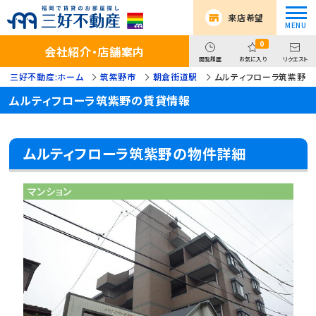
来店希望
0
会社紹介・店舗案内
閲覧履歴
お気に入り
リクエスト
三好不動産:ホーム
筑紫野市
朝倉街道駅
ムルティフローラ筑紫野
ムルティフローラ筑紫野の賃貸情報
ムルティフローラ筑紫野の物件詳細
マンション