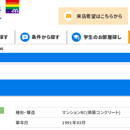
来店希望
はこちらから
探す
条件から探す
学生のお部屋探し
崎
種別・構造
マンションRC(鉄筋コンクリート)
築年月
1991年03月