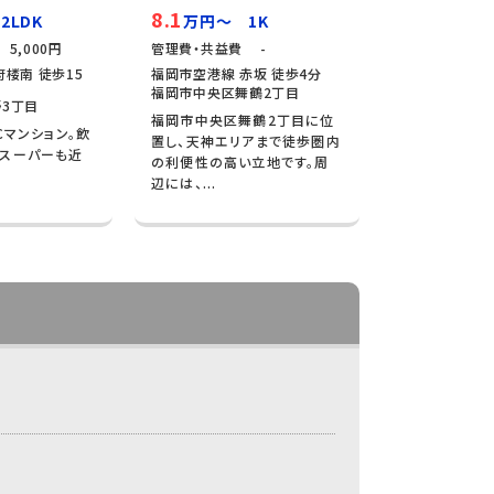
8.1
2LDK
万円～ 1K
5,000円
管理費・共益費 -
楼南 徒歩15
福岡市空港線 赤坂 徒歩4分
福岡市中央区舞鶴2丁目
3丁目
福岡市中央区舞鶴2丁目に位
Cマンション。飲
置し、天神エリアまで徒歩圏内
やスーパーも近
の利便性の高い立地です。周
辺には、...