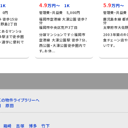
4.9
5.9
1K
万円～ 1K
万円～ 
 0円
管理費・共益費 5,000円
管理費・共益費 
 徒歩15分
福岡市空港線 大濠公園 徒歩7
鹿児島本線 都府
分
分
野島2丁目
福岡市中央区荒戸3丁目
太宰府市大佐野
にあるマンショ
分譲マンションです☆福岡市
2003年築のR
博多駅まで徒歩圏
空港線 大濠公園駅 徒歩7分、
食チェーン店
・通学に便利で
西公園・大濠公園徒歩圏内で
いです。
す。お休...
区の物件ライブラリーへ
田
原田
箱崎
吉塚
博多
竹下