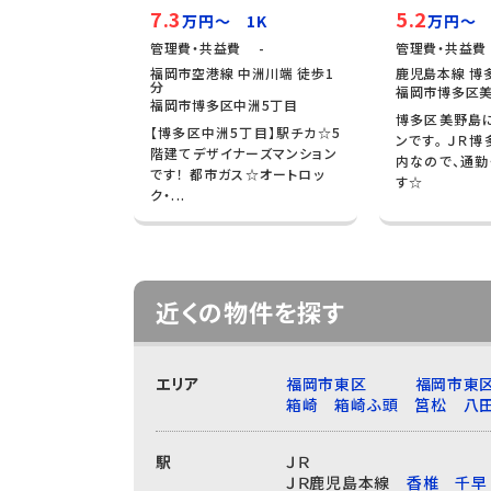
7.3
5.2
万円～ 1K
万円～ 
管理費・共益費 -
管理費・共益費
福岡市空港線 中洲川端 徒歩1
鹿児島本線 博多
分
福岡市博多区美
福岡市博多区中洲5丁目
博多区美野島
【博多区中洲5丁目】駅チカ☆5
ンです。 ＪＲ
階建てデザイナーズマンション
内なので、通勤
です！ 都市ガス☆オートロッ
す☆
ク・...
近くの物件を探す
エリア
福岡市東区
福岡市東
箱崎
箱崎ふ頭
筥松
八
駅
ＪＲ
ＪＲ鹿児島本線
香椎
千早