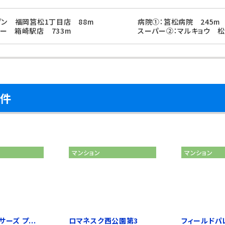
ブン 福岡筥松1丁目店 88m
病院①：筥松病院 245m
ー 箱崎駅店 733m
スーパー②：マルキョウ 松
物件
マンション
マンション
ーズ プ...
ロマネスク西公園第3
フィールドパ