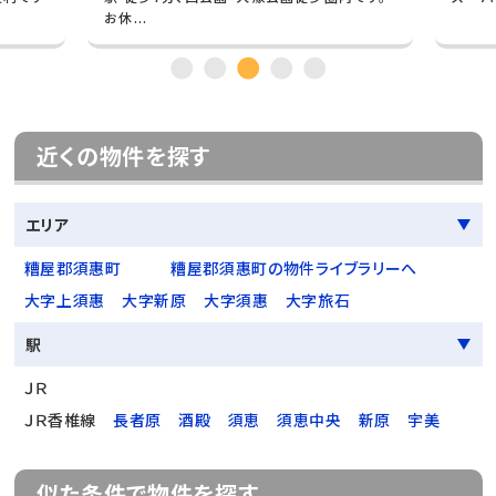
お休...
近くの物件を探す
エリア
糟屋郡須惠町
糟屋郡須惠町の物件ライブラリーへ
大字上須惠
大字新原
大字須惠
大字旅石
駅
ＪＲ
ＪＲ香椎線
長者原
酒殿
須恵
須恵中央
新原
宇美
似た条件で物件を探す