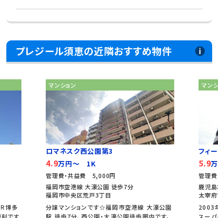
プレジール須恵の近隣おすすめ物件
マンション
マン
ロマネスク西公園第3
フィ
4.9
5.9
万円～ 1K
万
管理費・共益費 5,000円
管理費
福岡市空港線 大濠公園 徒歩7分
鹿児島
福岡市中央区荒戸3丁目
太宰府
ＪＲ博多
分譲マンションです☆福岡市空港線 大濠公園
200
便利です
駅 徒歩7分、西公園・大濠公園徒歩圏内です。
スーパ