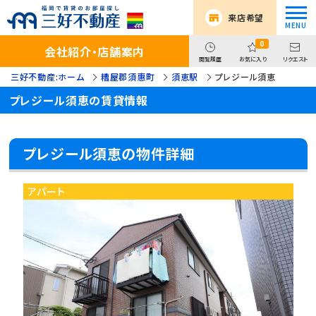
来店希望
0
会社紹介・店舗案内
閲覧履歴
お気に入り
リクエスト
三好不動産:ホーム
糟屋郡須惠町
須恵駅
プレジール須恵
プレジール須恵の賃貸情報
プレジール須恵の物件詳細
アパート