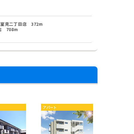
室見二丁目店 372m
 708m
アパート