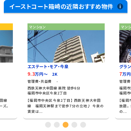
イーストコート箱崎の近隣おすすめ物件
マンション
マン
エステート・モア・今泉
グラ
9.3
7
万円～ 2K
万円
管理費・共益費 -
管理費
西鉄天神大牟田線 薬院 徒歩6分
福岡市
福岡市中央区今泉2丁目
福岡市
牟田線
【福岡市中央区今泉2丁目】 西鉄天神大牟田
【福岡
ーズ。
線 福岡天神駅まで徒歩7分の立地♪ 今泉の
放題。
賃貸は...
の...