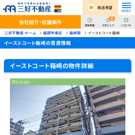
来店希望
0
会社紹介・店舗案内
閲覧履歴
お気に入り
リクエスト
三好不動産:ホーム
福岡市東区
箱崎駅
イーストコート箱崎
イーストコート箱崎の賃貸情報
イーストコート箱崎の物件詳細
マンション