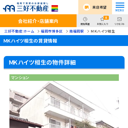
来店希望
0
会社紹介・店舗案内
閲覧履歴
お気に入り
リクエスト
三好不動産:ホーム
福岡市博多区
南福岡駅
ＭＫハイツ相生
ＭＫハイツ相生の賃貸情報
ＭＫハイツ相生の物件詳細
マンション