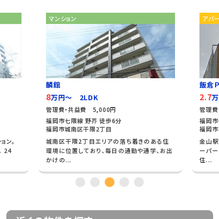
マンション
アパ
麟館
飯倉Ｐ
8
2.7
万円～ 2LDK
万
管理費・共益費 5,000円
管理費
福岡市七隈線 野芥 徒歩6分
福岡市
福岡市城南区干隈2丁目
福岡市
ョン。
城南区干隈2丁目エリアの落ち着きのある住
金山駅
 24
環境に位置しており、毎日の通勤や通学、お出
ーパー
かけの...
住...