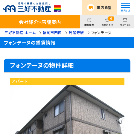
来店希望
0
会社紹介・店舗案内
閲覧履歴
お気に入り
リクエスト
三好不動産:ホーム
福岡市西区
周船寺駅
フォンテーヌ
フォンテーヌの賃貸情報
フォンテーヌの物件詳細
アパート