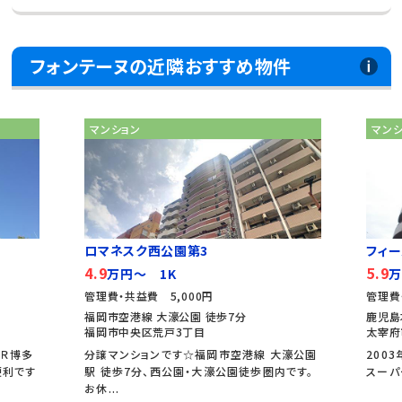
フォンテーヌの近隣おすすめ物件
マンション
マン
ロマネスク西公園第3
フィ
4.9
5.9
万円～ 1K
万
管理費・共益費 5,000円
管理費
福岡市空港線 大濠公園 徒歩7分
鹿児島
福岡市中央区荒戸3丁目
太宰府
ＪＲ博多
分譲マンションです☆福岡市空港線 大濠公園
200
便利です
駅 徒歩7分、西公園・大濠公園徒歩圏内です。
スーパ
お休...