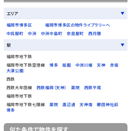
エリア
福岡市博多区
福岡市博多区の物件ライブラリーへ
中呉服町
中洲
中洲中島町
奈良屋町
西月隈
駅
福岡市地下鉄
福岡市地下鉄空港線
博多
祇園
中洲川端
天神
赤坂
大濠公園
西鉄
西鉄大牟田線
西鉄福岡（天神）
薬院
西鉄平尾
福岡市地下鉄
福岡市地下鉄七隈線
薬院
渡辺通
天神南
櫛田神社前
博多
似た条件で物件を探す