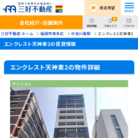
来店希望
0
会社紹介・店舗案内
閲覧履歴
お気に入り
リクエスト
三好不動産:ホーム
福岡市博多区
中洲川端駅
エンクレスト天神東2
エンクレスト天神東2の賃貸情報
エンクレスト天神東2の物件詳細
マンション