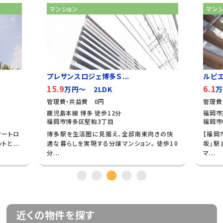
マンション
マン
プレサンスロジェ博多Ｓ...
ルピ
15.9
6.1
万円～ 2LDK
万
管理費・共益費 0円
管理費
鹿児島本線 博多 徒歩12分
福岡市
福岡市博多区堅粕3丁目
福岡市
オートロ
博多駅を生活圏に見据え、全邸南東向きの快
【福岡
と...
適な暮らしを実現する分譲マンション。 徒歩10
坂」駅
分...
マ...
近くの物件を探す