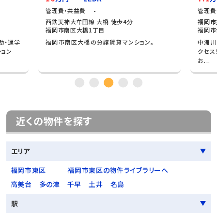
管理費・共益費 -
管理費
西鉄天神大牟田線 大橋 徒歩4分
福岡市
福岡市南区大橋1丁目
福岡市
勤・通学
福岡市南区大橋の分譲賃貸マンション。
中洲川
ション
クセス
お...
近くの物件を探す
エリア
福岡市東区
福岡市東区の物件ライブラリーへ
高美台
多の津
千早
土井
名島
駅