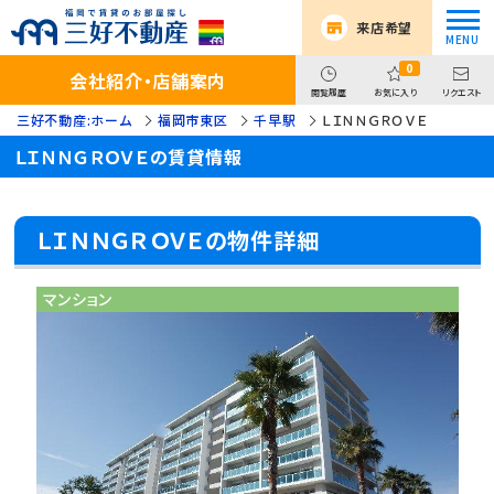
来店希望
0
会社紹介・店舗案内
閲覧履歴
お気に入り
リクエスト
三好不動産:ホーム
福岡市東区
千早駅
ＬＩＮＮＧＲＯＶＥ
ＬＩＮＮＧＲＯＶＥの賃貸情報
ＬＩＮＮＧＲＯＶＥの物件詳細
マンション