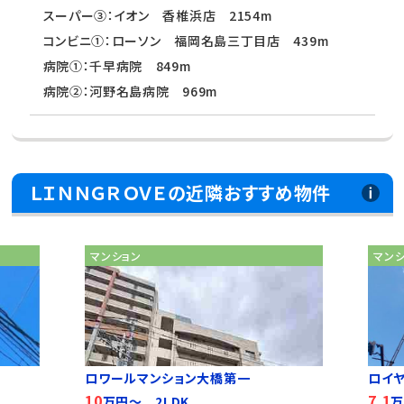
スーパー③：イオン 香椎浜店 2154m
コンビニ①：ローソン 福岡名島三丁目店 439m
病院①：千早病院 849m
病院②：河野名島病院 969m
ＬＩＮＮＧＲＯＶＥの近隣おすすめ物件
マンション
マン
ロワールマンション大橋第一
ロイ
10
7.1
万円～ 2LDK
万