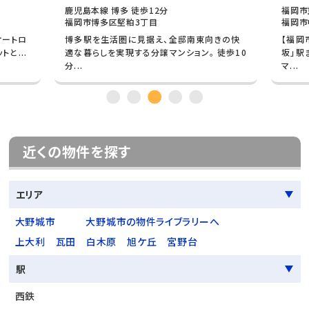
鹿児島本線 博多 徒歩12分
福岡市
福岡市博多区堅粕3丁目
福岡市
オートロ
博多駅を生活圏に見据え、全邸南東向きの快
【福岡
と...
適な暮らしを実現する分譲マンション。 徒歩10
坂」駅
分...
マ...
近くの物件を探す
エリア
大野城市
大野城市の物件ライブラリーへ
上大利
瓦田
白木原
旭ケ丘
宮野台
駅
西鉄