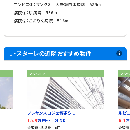
コンビニ③：サンクス 大野城白木原店 589m
病院①：原病院 536m
病院②：おおりん病院 516m
Ｊ・スターレの近隣おすすめ物件
マンション
マン
プレサンスロジェ博多Ｓ...
ルピ
15.9
6.1
万円～ 2LDK
万
管理費・共益費 0円
管理費