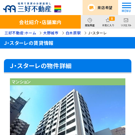
来店希望
0
会社紹介・店舗案内
閲覧履歴
お気に入り
リクエスト
三好不動産:ホーム
大野城市
白木原駅
Ｊ・スターレ
Ｊ・スターレの賃貸情報
Ｊ・スターレの物件詳細
マンション