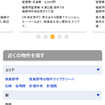
管理費・共益費 6,000円
管理費
福岡市空港線 大濠公園 徒歩7分
福岡市
福岡市中央区荒戸1丁目
福岡市
2路線が
【中央区荒戸】 港そばの8階建てマンション。
落ち着
す。周辺
スーパーも近く、飲食店も多い便利なエリア
南向き
で...
通...
近くの物件を探す
エリア
筑紫野市
筑紫野市の物件ライブラリーへ
石崎
俗明院
針摺中央
針摺西
駅
西鉄