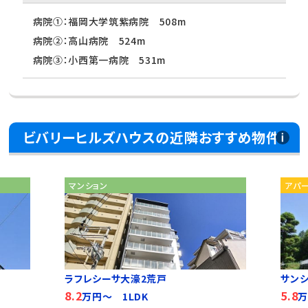
病院①：福岡大学筑紫病院 508m
病院②：高山病院 524m
病院③：小西第一病院 531m
ビバリーヒルズハウスの近隣おすすめ物件
マンション
アパ
ラフレシーサ大濠2荒戸
サン
8.2
5.8
万円～ 1LDK
万