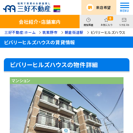
来店希望
0
会社紹介・店舗案内
閲覧履歴
お気に入り
リクエスト
三好不動産:ホーム
筑紫野市
朝倉街道駅
ビバリーヒルズハウス
ビバリーヒルズハウスの賃貸情報
ビバリーヒルズハウスの物件詳細
マンション