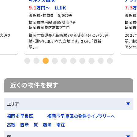
9.1
7.3
万円～ 1LDK
万
管理費・共益費 5,000円
管理費
福岡市空港線 藤崎 徒歩7分
福岡市
福岡市早良区高取2丁目
福岡市
 大通り
福岡市空港線「藤崎駅」から徒歩7分という、通
202
♪
勤・通学に恵まれた立地です。さらに「西新
駅」徒
駅」...
アクセ.
近くの物件を探す
エリア
福岡市早良区
福岡市早良区の物件ライブラリーへ
高取
西新
原
藤崎
南庄
駅