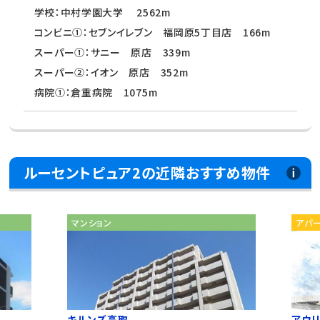
学校：中村学園大学 2562m
コンビニ①：セブンイレブン 福岡原5丁目店 166m
スーパー①：サニー 原店 339m
スーパー②：イオン 原店 352m
病院①：倉重病院 1075m
ルーセントピュア2の近隣おすすめ物件
マンション
アパ
キルンズ高取
アウ