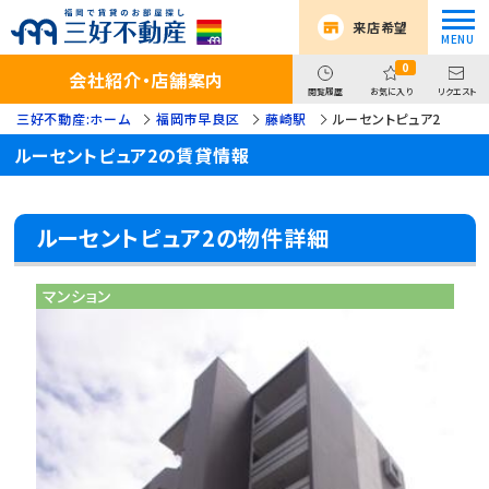
来店希望
0
会社紹介・店舗案内
閲覧履歴
お気に入り
リクエスト
三好不動産:ホーム
福岡市早良区
藤崎駅
ルーセントピュア2
ルーセントピュア2の賃貸情報
ルーセントピュア2の物件詳細
マンション