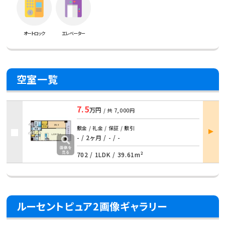
オートロック
エレベーター
空室一覧
7.5
万円
/ 共
7,000円
部屋
敷金 / 礼金 / 保証 / 敷引
詳細
- / 2ヶ月 / - / -
702 /
1LDK
/
39.61m²
ルーセントピュア2画像ギャラリー