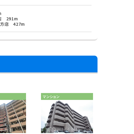
m
 291m
方店 427m
マンション