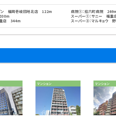
ブン 福岡壱岐団地北店 122m
病院①：拾六町病院 269
30m
スーパー①：サニー 福重店
重店 344m
スーパー③：マルキョウ 野
マンション
マンション