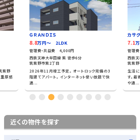
ＧＲＡＮＤＩＳ
カサ
8.8
7.1
万円～ 2LDK
万
管理費・共益費 4,000円
管理費
西鉄天神大牟田線 紫 徒歩6分
西鉄天
筑紫野市紫2丁目
筑紫野
筑紫野
2026年11月竣工予定。 オートロック完備の3
生活に
。重厚感
階建てアパート。 インターネット使い放題で快
す。最
適...
や通...
近くの物件を探す