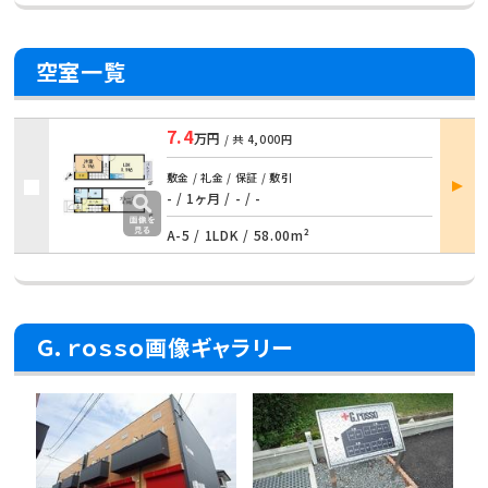
空室一覧
7.4
万円
/ 共
4,000円
部屋
敷金 / 礼金 / 保証 / 敷引
詳細
- / 1ヶ月 / - / -
A-5 /
1LDK
/
58.00m²
Ｇ．ｒｏｓｓｏ画像ギャラリー