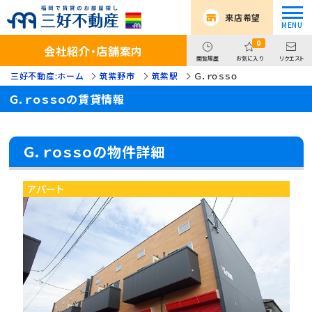
来店希望
0
会社紹介・店舗案内
閲覧履歴
お気に入り
リクエスト
三好不動産:ホーム
筑紫野市
筑紫駅
Ｇ．ｒｏｓｓｏ
Ｇ．ｒｏｓｓｏの賃貸情報
Ｇ．ｒｏｓｓｏの物件詳細
アパート