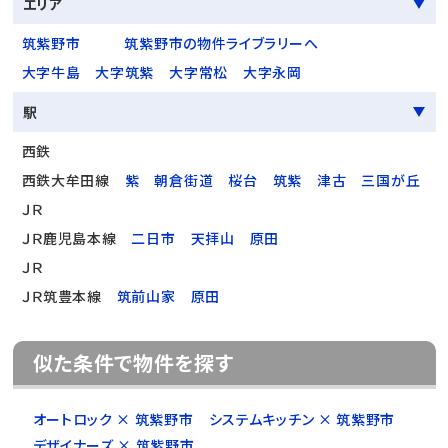
エリア
筑紫野市
筑紫野市の物件ライブラリーへ
大字牛島
大字筑紫
大字常松
大字永岡
駅
西鉄
西鉄大牟田線
紫
朝倉街道
桜台
筑紫
津古
三国が丘
ＪＲ
ＪＲ鹿児島本線
二日市
天拝山
原田
ＪＲ
ＪＲ筑豊本線
筑前山家
原田
似た条件で物件を探す
オートロック × 筑紫野市
システムキッチン × 筑紫野市
デザイナーズ × 筑紫野市